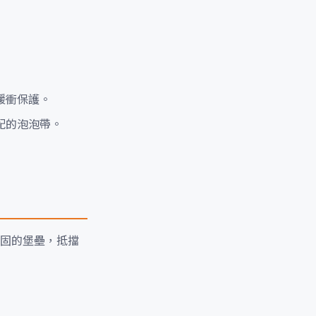
緩衝保護。
配的泡泡帶。
固的堡壘，抵擋