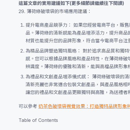
這篇文章的實用建議如下(更多細節請繼續往下閱讀)
29. 薄荷綠破壞袋的市場應用建議：
提升電商產品競爭力： 如果您經營電商平台，販
品。薄荷綠的清新感能為產品增添活力，提升商品
材質也能提升您的品牌形象，符合當今電商平台注
為精品品牌塑造獨特風格： 對於追求高品質和獨
感。您可以根據品牌風格和產品特性，在薄荷綠破壞
辨識度。薄荷綠的優雅和清新，能與高檔品牌形象
為禮品和文創產品增添儀式感： 薄荷綠破壞袋的
清新亮麗也非常適合包裝文創產品，與產品風格相
讓您的禮品和文創產品更顯獨特與高雅，為送禮者
可以參考
奶茶色破壞袋視覺效果：打造獨特品牌形象
Table of Contents