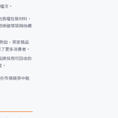
檔次。
他高檔包裝材料，
荷綠破壞袋與絲綢
。例如，某家精品
引了更多消費者。
品牌採用可回收的
度。
在市場競爭中脫