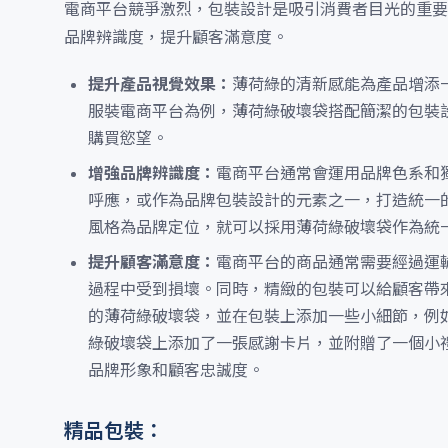
電商平台競爭激烈，包裝設計是吸引消費者目光的重要
品牌辨識度，提升顧客滿意度。
提升產品視覺效果：
薄荷綠的清新感能為產品增添
服裝電商平台為例，薄荷綠破壞袋搭配簡潔的包裝
購買慾望。
增強品牌辨識度：
電商平台通常會運用品牌色系和
呼應，或作為品牌包裝設計的元素之一，打造統一
風格為品牌定位，就可以採用薄荷綠破壞袋作為統
提升顧客滿意度：
電商平台的商品通常需要經過運
過程中受到損壞。同時，精緻的包裝可以給顧客帶
的薄荷綠破壞袋，並在包裝上添加一些小細節，例如
綠破壞袋上添加了一張感謝卡片，並附贈了一個小
品牌形象和顧客忠誠度。
精品包裝：