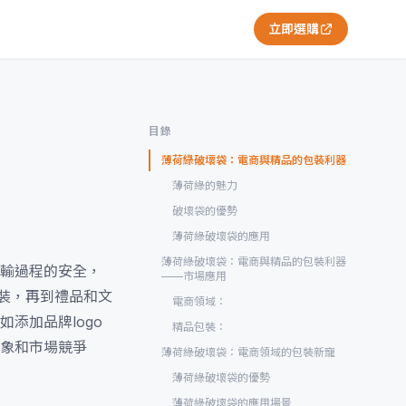
立即選購
目錄
薄荷綠破壞袋：電商與精品的包裝利器
薄荷綠的魅力
破壞袋的優勢
薄荷綠破壞袋的應用
薄荷綠破壞袋：電商與精品的包裝利器
輸過程的安全，
——市場應用
包裝，再到禮品和文
電商領域：
添加品牌logo
精品包裝：
象和市場競爭
薄荷綠破壞袋：電商領域的包裝新寵
薄荷綠破壞袋的優勢
薄荷綠破壞袋的應用場景