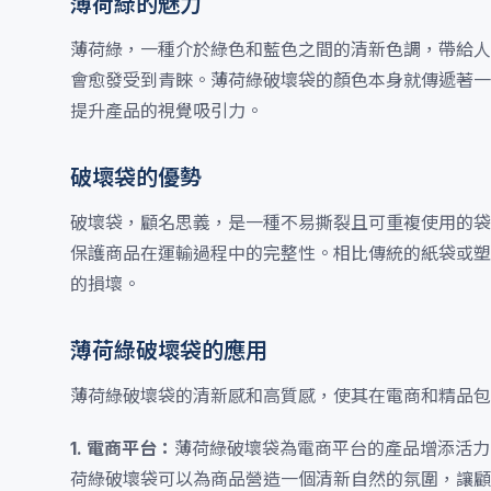
薄荷綠的魅力
薄荷綠，一種介於綠色和藍色之間的清新色調，帶給人
會愈發受到青睞。薄荷綠破壞袋的顏色本身就傳遞著一
提升產品的視覺吸引力。
破壞袋的優勢
破壞袋，顧名思義，是一種不易撕裂且可重複使用的袋
保護商品在運輸過程中的完整性。相比傳統的紙袋或塑
的損壞。
薄荷綠破壞袋的應用
薄荷綠破壞袋的清新感和高質感，使其在電商和精品包
1. 電商平台：
薄荷綠破壞袋為電商平台的產品增添活力
荷綠破壞袋可以為商品營造一個清新自然的氛圍，讓顧