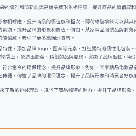
袋的優雅和清新能與高檔品牌形象相呼應，提升商品的價值感和
形象相呼應，提升商品的價值感和檔次。薄荷綠破壞袋可以與其
的氛圍，提升品牌的形象和價值。例如，某家精品服裝品牌將薄
的價值感，吸引了更多高端消費者。
特性，添加品牌 logo、圖案等元素，打造獨特的個性化包裝
荷綠破壞袋上，營造出簡潔、精緻的品牌風格，突顯了品牌個性，吸
，符合當今的環保理念，提升品牌形象。例如，某家精品化妝品
宣傳語，傳達了品牌的環保理念，提升了品牌形象和消費者好感
來了新的包裝理念，賦予了商品獨特的魅力，提升了品牌形象，