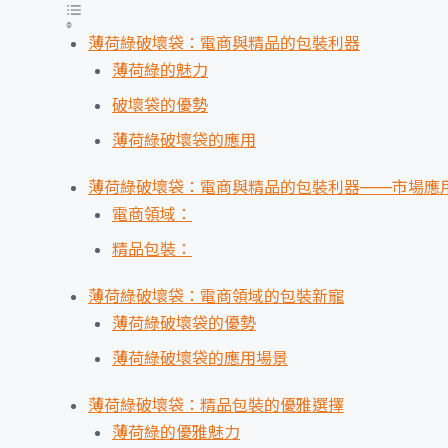
薄荷綠破壞袋：電商與精品的包裝利器
薄荷綠的魅力
破壞袋的優勢
薄荷綠破壞袋的應用
薄荷綠破壞袋：電商與精品的包裝利器——市場應
電商領域：
精品包裝：
薄荷綠破壞袋：電商領域的包裝新寵
薄荷綠破壞袋的優勢
薄荷綠破壞袋的應用場景
薄荷綠破壞袋：精品包裝的優雅選擇
薄荷綠的優雅魅力