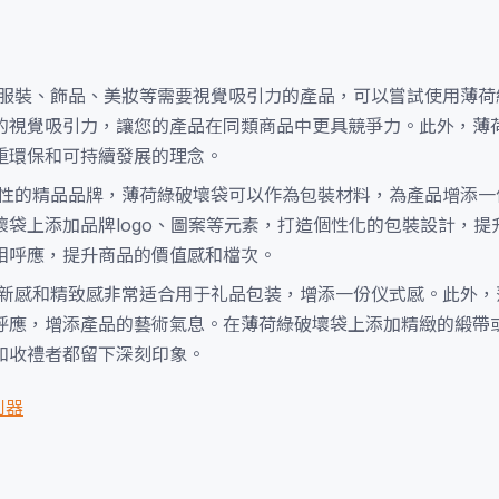
售服裝、飾品、美妝等需要視覺吸引力的產品，可以嘗試使用薄荷
的視覺吸引力，讓您的產品在同類商品中更具競爭力。此外，薄
重環保和可持續發展的理念。
特性的精品品牌，薄荷綠破壞袋可以作為包裝材料，為產品增添一
袋上添加品牌logo、圖案等元素，打造個性化的包裝設計，提
相呼應，提升商品的價值感和檔次。
清新感和精致感非常适合用于礼品包装，增添一份仪式感。此外，
呼應，增添產品的藝術氣息。在薄荷綠破壞袋上添加精緻的緞帶
和收禮者都留下深刻印象。
利器