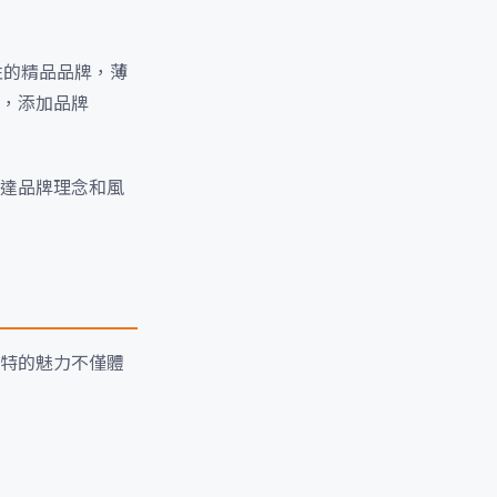
性的精品品牌，薄
，添加品牌
達品牌理念和風
特的魅力不僅體