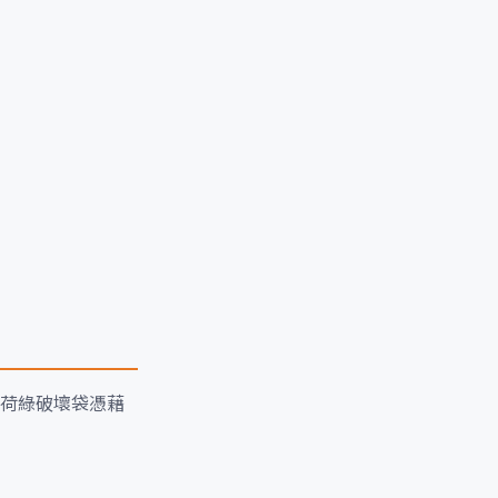
荷綠破壞袋憑藉