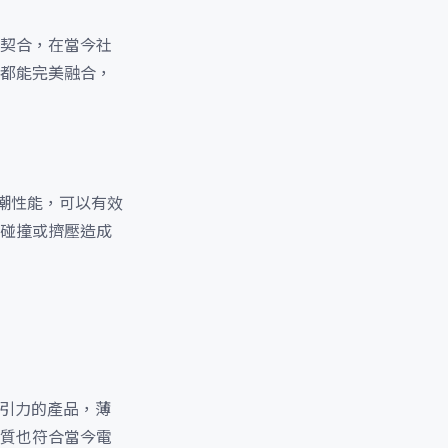
契合，在當今社
都能完美融合，
潮性能，可以有效
碰撞或擠壓造成
引力的產品，薄
質也符合當今電