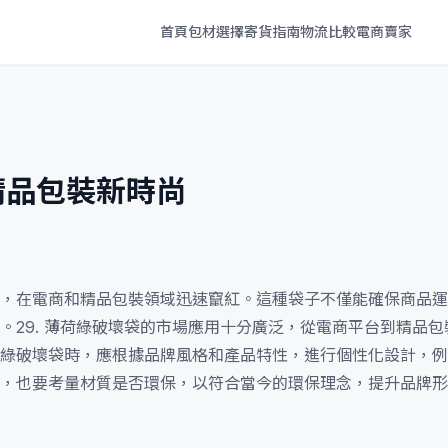
首頁
包材選擇
寄貨指南
物流比較
電商賣家
精品包裝新時尚
，在電商和精品包裝領域迅速竄紅。這種袋子不僅能確保商品運
。29. 薄荷綠破壞袋的市場應用十分廣泛，從電商平台到精品
綠破壞袋時，應根據品牌風格和產品特性，進行個性化設計，例如
，也要考量材質是否環保，以符合當今的環保理念，提升品牌形