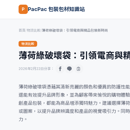
PacPac 包裝包材知識站
P
首頁
/
物流比較
/
薄荷綠破壞袋：引領電商與精品包裝新時尚
物流比較
薄荷綠破壞袋：引領電商與
2026年2月22日
分享：
薄荷綠破壞袋憑藉其清新亮麗的顏色和優異的防護性能
還能有效提升品牌形象，並為顧客帶來愉悅的購物體驗
創產品包裝，都能為商品增添獨特魅力。建議選擇薄荷
或圖案，以提升品牌辨識度和產品的視覺吸引力。同時
力。