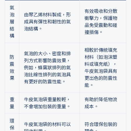
氣
有效吸收和分散
泡
由聚乙烯材料製成，形
衝擊力，保護物
層
成具有彈性和韌性的氣
品免受震動和碰
結
泡結構。
撞損傷。
構
相較於傳統填充
氣泡的大小、密度和排
防
材料（如泡沫塑
列方式影響防震效果，
震
料或填充紙），
例如，蜂窩狀排列的氣
效
牛皮氣泡袋具有
泡比線性排列的氣泡具
果
更出色的防震性
有更好的防震性能。
能。
重
牛皮氣泡袋重量較輕，
有助於降低物流
量
不會增加包裝的重量。
成本。
環
牛皮氣泡袋的材料可以
符合環保包裝的
保