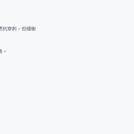
更抗穿刺，但緩衝
壞。