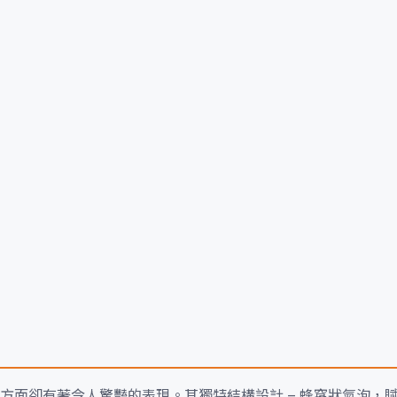
方面卻有著令人驚豔的表現。其獨特結構設計 – 蜂窩狀氣泡，