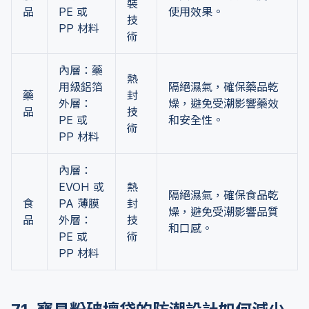
裝
品
PE 或
使用效果。
技
PP 材料
術
內層：藥
熱
用級鋁箔
隔絕濕氣，確保藥品乾
藥
封
外層：
燥，避免受潮影響藥效
品
技
PE 或
和安全性。
術
PP 材料
內層：
EVOH 或
熱
隔絕濕氣，確保食品乾
食
PA 薄膜
封
燥，避免受潮影響品質
品
外層：
技
和口感。
PE 或
術
PP 材料