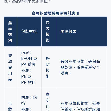
性，為品牌帶來更多價值。
寶貝粉破壞袋防潮設計應用
產
包
品
裝
包裝材料
防潮效果
類
技
別
術
內層：
嬰
EVOH 或
熱
幼
有效隔絕濕氣，確保商
PA 薄膜
封
兒
品乾燥，避免受潮安全
外層：
技
用
隱患。
PE 或
術
品
PP 材料
真
內層：鋁
空
化
箔
隔絕濕氣和氧氣，延長
包
妝
外層：
保質期，保持新鮮度和