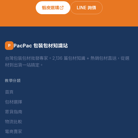
蝦皮選購
LINE 詢價
PacPac 包裝包材知識站
P
台灣包裝包材批發專家。2,136 篇包材知識 + 熱銷包材直送，從選
材到出貨一站搞定。
教學分類
首頁
包材選擇
寄貨指南
物流比較
電商賣家