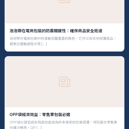
泡泡帶在電商包裝的防震關鍵性：確保商品安全抵達
泡泡帶在電商包裝中扮演著至關重要的角色，它可以有效地保護商品，
避免在運輸過程中受 […]
OPP袋經濟效益：零售業包裝必選
OPP袋以其低成本和高效能成為許多商家的包裝首選，特別是在零售業
中廣泛應用。OP […]