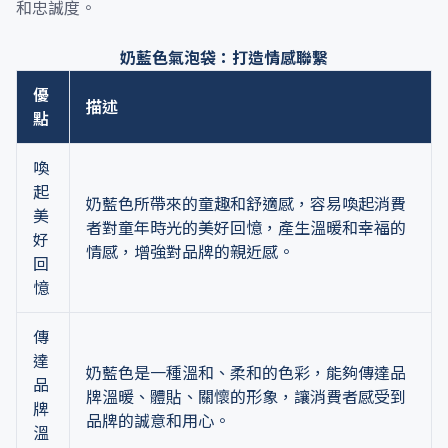
和忠誠度。
奶藍色氣泡袋：打造情感聯繫
優
描述
點
喚
起
奶藍色所帶來的童趣和舒適感，容易喚起消費
美
者對童年時光的美好回憶，產生溫暖和幸福的
好
情感，增強對品牌的親近感。
回
憶
傳
達
奶藍色是一種溫和、柔和的色彩，能夠傳達品
品
牌溫暖、體貼、關懷的形象，讓消費者感受到
牌
品牌的誠意和用心。
溫