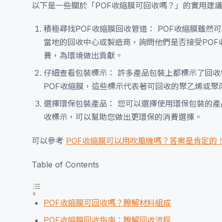
以下是一些關於「POF收縮膜可回收嗎？」的實用建
積極尋找POF收縮膜回收管道： POF收縮膜雖
當地的回收中心或製造商，詢問他們是否接受POF
費，為環境做出貢獻。
仔細查看包裝標示： 許多產品包裝上都標示了回收標
POF收縮膜，這些標示代表著可回收的聚乙烯或聚
選擇環保包裝產品： 您可以選擇使用環保包裝的產
收標示，可以幫助您做出更環保的消費選擇。
可以參考
POF收縮膜可以用吹風機嗎？答案是肯定的
Table of Contents
POF收縮膜可回收嗎？瞭解材料組成
POF收縮膜回收指南：瞭解回收流程