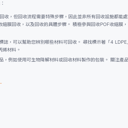
議：
然可回收，但回收流程需要特殊步驟，因此並非所有回收設施都能處
收縮膜回收，以及回收的具體步驟。 積極參與回收POF收縮膜
誌，可以幫助您辨別哪些材料可回收。 尋找標示著「4 LDPE」
丙烯材料。
品，例如使用可生物降解材料或回收材料製作的包裝。 關注產
！