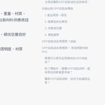
文具店購買OPP自黏袋的注意事項：
在線比較OPP自黏袋價格
寸、重量、材質、
1. 產品規格一致性
包裝材料供應商諮
2. 運費及其他費用
3. 供應商信譽
訊，尋找信譽良好
4. 價格趨勢
OPP自黏袋去哪裡買？結論
OPP自黏袋去哪裡買？ 常見問題快速
、透明度、材質
FAQ
哪裡可以買到品質優良的OPP自黏
袋？
除了價格外，選購OPP自黏袋時，還
有哪些因素需要考慮？
購買OPP自黏袋時，如何才能確保品
質？