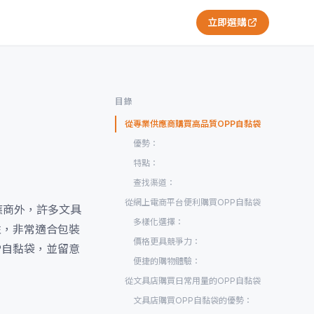
立即選購
目錄
從專業供應商購買高品質OPP自黏袋
優勢：
特點：
查找渠道：
從網上電商平台便利購買OPP自黏袋
應商外，許多文具
多樣化選擇：
性，非常適合包裝
價格更具競爭力：
P自黏袋，並留意
便捷的購物體驗：
從文具店購買日常用量的OPP自黏袋
文具店購買OPP自黏袋的優勢：