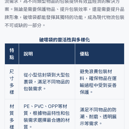
流需求，為不同類型物品的包裝提供有效且經濟的解決方
案。無論是需要保護物品、提升包裝效率，還是需要提升品
牌形象，破壞袋都能發揮其獨特的功能，成為現代物流包裝
不可或缺的一部分。
破壞袋的靈活性與多樣化
特
說明
優點
點
尺
避免浪費包裝材
從小型信封袋到大型包
寸
料，確保物品在運
裹袋，滿足不同物品的
多
輸過程中受到妥善
包裝需求。
樣
保護。
材
PE、PVC、OPP等材
滿足不同物品的防
質
質，根據物品特性和包
潮、耐磨、透明展
多
裝需求選擇最合適的材
示等需求。
樣
質。