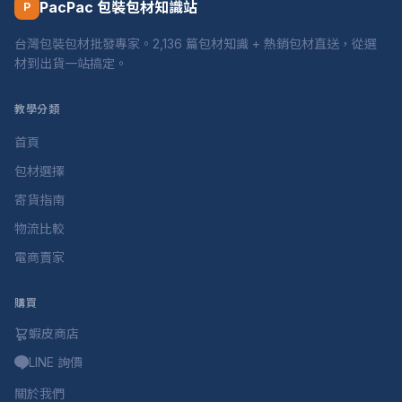
PacPac 包裝包材知識站
P
台灣包裝包材批發專家。2,136 篇包材知識 + 熱銷包材直送，從選
材到出貨一站搞定。
教學分類
首頁
包材選擇
寄貨指南
物流比較
電商賣家
購買
蝦皮商店
LINE 詢價
關於我們