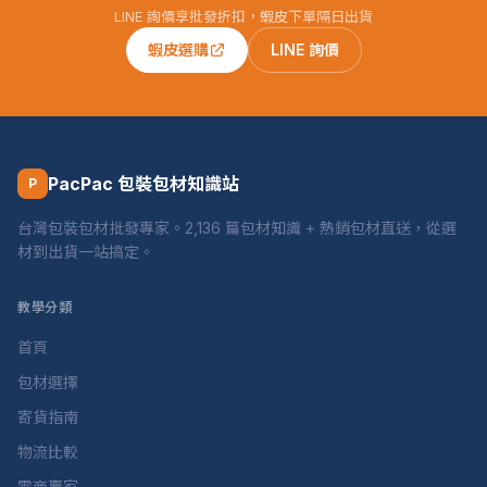
LINE 詢價享批發折扣，蝦皮下單隔日出貨
蝦皮選購
LINE 詢價
PacPac 包裝包材知識站
P
台灣包裝包材批發專家。2,136 篇包材知識 + 熱銷包材直送，從選
材到出貨一站搞定。
教學分類
首頁
包材選擇
寄貨指南
物流比較
電商賣家