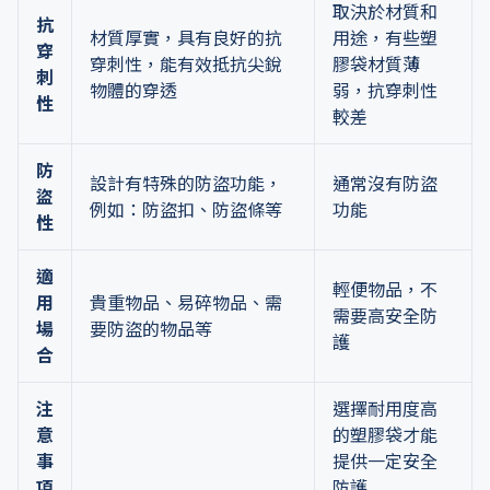
取決於材質和
抗
材質厚實，具有良好的抗
用途，有些塑
穿
穿刺性，能有效抵抗尖銳
膠袋材質薄
刺
物體的穿透
弱，抗穿刺性
性
較差
防
設計有特殊的防盜功能，
通常沒有防盜
盜
例如：防盜扣、防盜條等
功能
性
適
輕便物品，不
用
貴重物品、易碎物品、需
需要高安全防
場
要防盜的物品等
護
合
注
選擇耐用度高
意
的塑膠袋才能
事
提供一定安全
項
防護