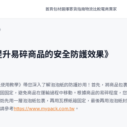
首頁
包材選擇
寄貨指南
物流比較
電商賣家
》
：提升易碎商品的安全防護效果》
泡紙使用教學》帶您深入了解泡泡紙的防護妙用！首先，將商品包
固固定，避免商品在運輸過程中移動。根據商品的易碎程度，您
妨先用一層泡泡紙包裹，再用瓦楞紙箱固定，最後再用泡泡紙封
請參考
https://www.mypack.com.tw
。