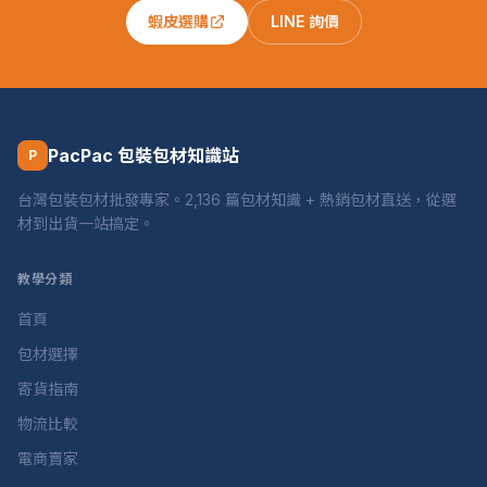
蝦皮選購
LINE 詢價
PacPac 包裝包材知識站
P
台灣包裝包材批發專家。2,136 篇包材知識 + 熱銷包材直送，從選
材到出貨一站搞定。
教學分類
首頁
包材選擇
寄貨指南
物流比較
電商賣家