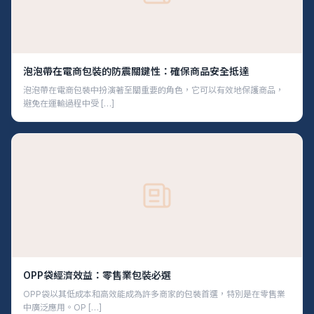
泡泡帶在電商包裝的防震關鍵性：確保商品安全抵達
泡泡帶在電商包裝中扮演著至關重要的角色，它可以有效地保護商品，
避免在運輸過程中受 […]
OPP袋經濟效益：零售業包裝必選
OPP袋以其低成本和高效能成為許多商家的包裝首選，特別是在零售業
中廣泛應用。OP […]