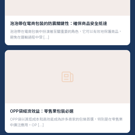
泡泡帶在電商包裝的防震關鍵性：確保商品安全抵達
泡泡帶在電商包裝中扮演著至關重要的角色，它可以有效地保護商品，
避免在運輸過程中受 […]
OPP袋經濟效益：零售業包裝必選
OPP袋以其低成本和高效能成為許多商家的包裝首選，特別是在零售業
中廣泛應用。OP […]