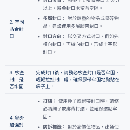
封口位置：
膠帶至少覆蓋袋口 2 公分
以上，避免封口處留有空隙。
多層封口：
對於較重的物品或易碎物
2. 牢固
品，建議使用多層膠帶封口。
貼合封
口
封口方向：
以交叉方式封口，例如先
橫向封口，再縱向封口，形成十字形
封口。
3. 檢查
完成封口後，請務必檢查封口是否牢固，
封口是
輕輕拉扯封口處，確保膠帶牢固地黏貼在
否牢固
袋子上。
打結：
使用繩子或綁帶封口時，請務
必將繩子或綁帶打結，並確保結點牢
固。
4. 額外
加強封
防拆標籤：
對於高價值物品，建議使