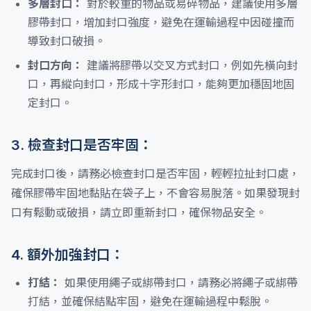
多層封口：
對於較重的物品或易碎物品，建議使用多層
膠帶封口，增加封口強度，避免在運輸過程中因碰撞而
導致封口破損。
封口方向：
建議將膠帶以交叉方式封口，例如先橫向封
口，再縱向封口，形成十字形封口，能夠更加穩固地固
定封口。
3. 檢查封口是否牢固：
完成封口後，請務必檢查封口是否牢固，輕輕拉扯封口處，
確保膠帶牢固地黏貼在袋子上，不會容易脫落。如果發現封
口有鬆動或破損，請立即重新封口，確保物品安全。
4. 額外加強封口：
打結：
如果使用繩子或綁帶封口，請務必將繩子或綁帶
打結，並確保結點牢固，避免在運輸過程中鬆脫。