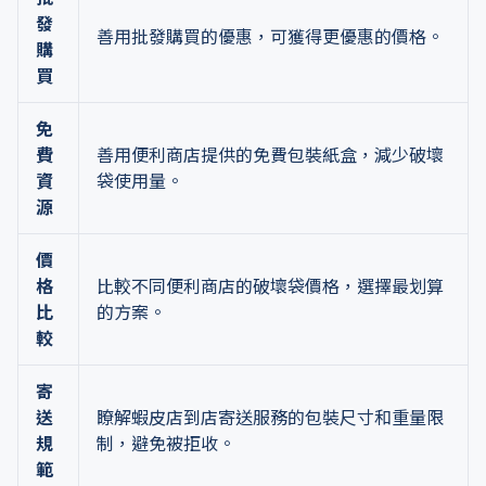
發
善用批發購買的優惠，可獲得更優惠的價格。
購
買
免
費
善用便利商店提供的免費包裝紙盒，減少破壞
資
袋使用量。
源
價
格
比較不同便利商店的破壞袋價格，選擇最划算
比
的方案。
較
寄
送
瞭解蝦皮店到店寄送服務的包裝尺寸和重量限
規
制，避免被拒收。
範