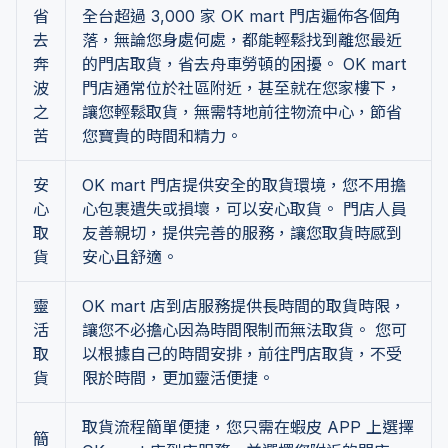
省
全台超過 3,000 家 OK mart 門店遍佈各個角
去
落，無論您身處何處，都能輕鬆找到離您最近
奔
的門店取貨，省去舟車勞頓的困擾。 OK mart
波
門店通常位於社區附近，甚至就在您家樓下，
之
讓您輕鬆取貨，無需特地前往物流中心，節省
苦
您寶貴的時間和精力。
安
OK mart 門店提供安全的取貨環境，您不用擔
心
心包裹遺失或損壞，可以安心取貨。 門店人員
取
友善親切，提供完善的服務，讓您取貨時感到
貨
安心且舒適。
靈
OK mart 店到店服務提供長時間的取貨時限，
活
讓您不必擔心因為時間限制而無法取貨。 您可
取
以根據自己的時間安排，前往門店取貨，不受
貨
限於時間，更加靈活便捷。
取貨流程簡單便捷，您只需在蝦皮 APP 上選擇
簡