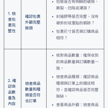
包裝是否有明顯的破損、
撕裂、凹陷或潮濕？
1. 檢
確認包裹
封箱膠帶是否完整，沒有
查包
外觀完整
被拆封或重貼的痕跡？
裹完
無損
整性
包裹尺寸是否與訂購商品
相符？
核對商品數量：確保收到
的商品數量與訂購數量一
致。
檢查商品種類：確認商品
2. 確
種類與訂單上的描述相
檢查商品
認商
數量和種
符，並確認商品是否完整
品數
類是否符
無缺。
量及
合訂單
內容
查看商品外觀：檢查商品