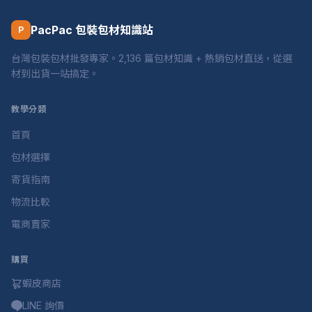
PacPac 包裝包材知識站
P
台灣包裝包材批發專家。2,136 篇包材知識 + 熱銷包材直送，從選
材到出貨一站搞定。
教學分類
首頁
包材選擇
寄貨指南
物流比較
電商賣家
購買
蝦皮商店
LINE 詢價