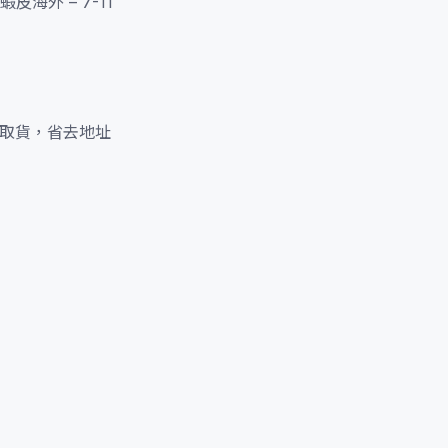
外 – 7-11
鬆取貨，省去地址