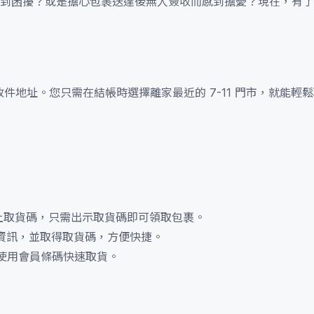
困擾？或是擔心包裹送達後無人簽收而感到擔憂？現在，有了蝦皮海
的收件地址。您只需在結帳時選擇離家最近的 7-11 門市，就能輕
上取貨碼，只需出示取貨碼即可領取包裹。
訂單資訊，並取得取貨碼，方便快捷。
員，可使用會員條碼快速取貨。