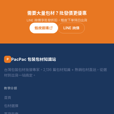
需要大量包材？批發價更優惠
LINE 詢價享批發折扣，蝦皮下單隔日出貨
蝦皮選購
LINE 詢價
PacPac 包裝包材知識站
P
台灣包裝包材批發專家。2,136 篇包材知識 + 熱銷包材直送，從選
材到出貨一站搞定。
教學分類
首頁
包材選擇
寄貨指南