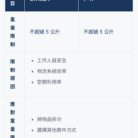
目
重
量
不超過 5 公斤
不超過 5 公斤
限
制
工作人員安全
限
制
物流系統效率
原
空間利用率
因
應
對
將物品拆分
重
量
選擇其他寄件方式
限