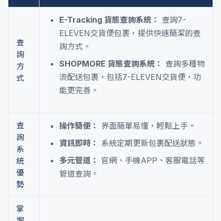
E-Tracking 貨態查詢系統：
查詢7-
ELEVEN交貨便包裹，提供快速簡潔的查
查
詢方式。
詢
SHOPMORE 貨態查詢系統：
查詢多種物
方
流配送包裹，包括7-ELEVEN交貨便，功
式
能更完善。
查
操作簡便：
界面簡單易懂，輕鬆上手。
詢
資訊即時：
系統定期更新包裹配送狀態。
系
多元管道：
官網、手機APP、客服電話等
統
優
管道查詢。
勢
掌
握