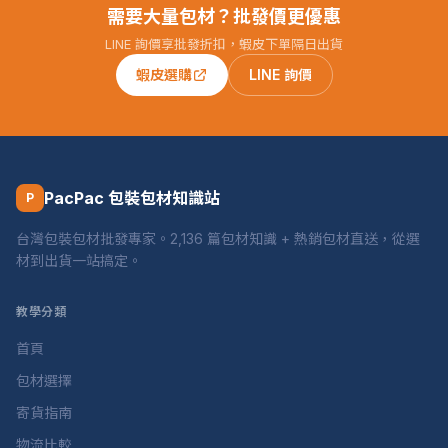
需要大量包材？批發價更優惠
LINE 詢價享批發折扣，蝦皮下單隔日出貨
蝦皮選購
LINE 詢價
PacPac 包裝包材知識站
P
台灣包裝包材批發專家。2,136 篇包材知識 + 熱銷包材直送，從選
材到出貨一站搞定。
教學分類
首頁
包材選擇
寄貨指南
物流比較