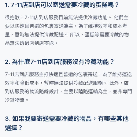
1. 7-11店到店可以寄送需要冷藏的蛋糕嗎？
很抱歉，7-11店到店服務目前無法提供冷藏功能。 他們主
要以快速且普遍的包裹寄送為主，為了維持效率和成本考
量，暫時無法提供冷藏配送。 所以，蛋糕等需要冷藏的物
品無法透過店到店寄送。
2. 為什麼7-11店到店服務沒有冷藏功能？
7-11店到店服務主打快速且普遍的包裹寄送，為了維持運送
效率和降低成本，暫時無法提供冷藏配送服務。 此外，店
到店服務的物流路線設計，主要以陸路運輸為主，並非專門
冷鏈物流。
3. 如果我要寄送需要冷藏的物品，有哪些其他
選擇？