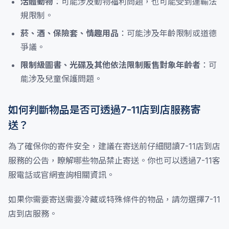
活體動物
：可能涉及動物福利問題，也可能受到運輸法
規限制。
菸、酒、保險套、情趣用品
：可能涉及年齡限制或道德
爭議。
限制級圖書、光碟及其他依法限制販售對象年齡者
：可
能涉及兒童保護問題。
如何判斷物品是否可透過7-11店到店服務寄
送？
為了確保你的寄件安全，建議在寄送前仔細閱讀7-11店到店
服務的公告，瞭解哪些物品禁止寄送。你也可以透過7-11客
服電話或官網查詢相關資訊。
如果你需要寄送需要冷藏或特殊條件的物品，請勿選擇7-11
店到店服務。