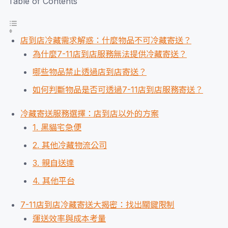
Table of Contents
店到店冷藏需求解惑：什麼物品不可冷藏寄送？
為什麼7-11店到店服務無法提供冷藏寄送？
哪些物品禁止透過店到店寄送？
如何判斷物品是否可透過7-11店到店服務寄送？
冷藏寄送服務選擇：店到店以外的方案
1. 黑貓宅急便
2. 其他冷藏物流公司
3. 親自送達
4. 其他平台
7-11店到店冷藏寄送大揭密：找出關鍵限制
運送效率與成本考量