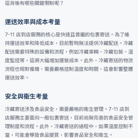
這背後有哪些關鍵限制呢？
運送效率與成本考量
7-11 店到店服務的核心是快速且普遍的包裹寄送。為了維
持運送效率和降低成本，目前暫時無法提供冷藏配送。冷藏
配送需要特殊的設備和流程，例如冷藏車輛、冷藏包裝、溫
度監控等，這將大幅增加運營成本。此外，冷藏寄送的物流
流程也相對複雜，需要嚴格控制溫度和時間，這會影響整體
運送效率。
安全與衛生考量
冷藏寄送涉及食品安全，需要嚴格的衛生管理。7-11 店到
店服務主要面向一般包裹寄送，目前尚無完善的食品安全管
理制度和流程。此外，冷藏寄送的過程中，如果溫度控制不
當，可能會導致食品變質，影響食品安全和衛生。