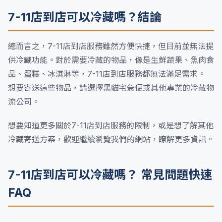
7-11店到店可以冷藏嗎？結論
總而言之，7-11店到店服務雖然方便快捷，但目前並無法提
供冷藏功能。對於需要冷藏的物品，像是生鮮蔬果、魚肉食
品、蛋糕、冰淇淋等，7-11店到店服務都無法滿足需求。
想要寄送這些物品，請選擇黑貓宅急便或其他專業的冷藏物
流公司。
想要知道更多關於7-11店到店服務的限制，或是想了解其他
冷藏寄送方案，歡迎繼續瀏覽我們的網站，瞭解更多資訊。
7-11店到店可以冷藏嗎？ 常見問題快速
FAQ