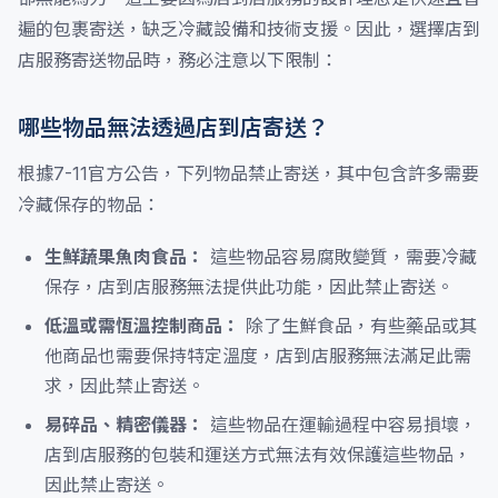
遍的包裹寄送，缺乏冷藏設備和技術支援。因此，選擇店到
店服務寄送物品時，務必注意以下限制：
哪些物品無法透過店到店寄送？
根據7-11官方公告，下列物品禁止寄送，其中包含許多需要
冷藏保存的物品：
生鮮蔬果魚肉食品：
這些物品容易腐敗變質，需要冷藏
保存，店到店服務無法提供此功能，因此禁止寄送。
低溫或需恆溫控制商品：
除了生鮮食品，有些藥品或其
他商品也需要保持特定溫度，店到店服務無法滿足此需
求，因此禁止寄送。
易碎品、精密儀器：
這些物品在運輸過程中容易損壞，
店到店服務的包裝和運送方式無法有效保護這些物品，
因此禁止寄送。