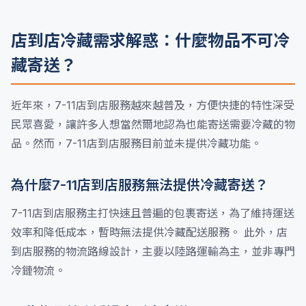
店到店冷藏需求解惑：什麼物品不可冷
藏寄送？
近年來，7-11店到店服務越來越普及，方便快捷的特性深受
民眾喜愛，讓許多人想當然爾地認為也能寄送需要冷藏的物
品。然而，7-11店到店服務目前並未提供冷藏功能。
為什麼7-11店到店服務無法提供冷藏寄送？
7-11店到店服務主打快速且普遍的包裹寄送，為了維持運送
效率和降低成本，暫時無法提供冷藏配送服務。 此外，店
到店服務的物流路線設計，主要以陸路運輸為主，並非專門
冷鏈物流。