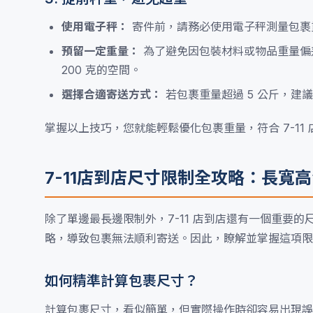
使用電子秤：
寄件前，請務必使用電子秤測量包裹重
預留一定重量：
為了避免因包裝材料或物品重量偏差
200 克的空間。
選擇合適寄送方式：
若包裹重量超過 5 公斤，
掌握以上技巧，您就能輕鬆優化包裹重量，符合 7-1
7-11店到店尺寸限制全攻略：長寬高
除了單邊最長邊限制外，7-11 店到店還有一個重要的
略，導致包裹無法順利寄送。因此，瞭解並掌握這項限
如何精準計算包裹尺寸？
計算包裹尺寸，看似簡單，但實際操作時卻容易出現