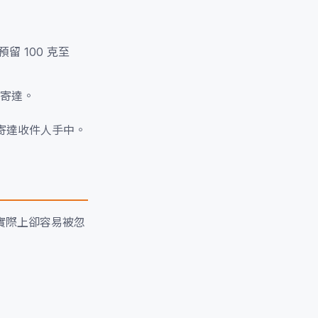
 100 克至
利寄達。
寄達收件人手中。
但實際上卻容易被忽