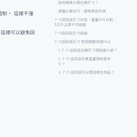
如何精準計算包裹尺寸？
掌握計算技巧，避免寄送失誤
制。 這樣不僅
7-11店到店尺寸妙招：重量斤斤計較，
5公斤上限不可逾越
 這樣可以避免因
7-11店到店尺寸結論
7-11店到店尺寸 常見問題快速FAQ
1. 7-11 店到店包裹尺寸限制是什麼？
2. 7-11 店到店包裹重量限制是多
少？
3. 7-11 店到店可以寄送哪些物品？