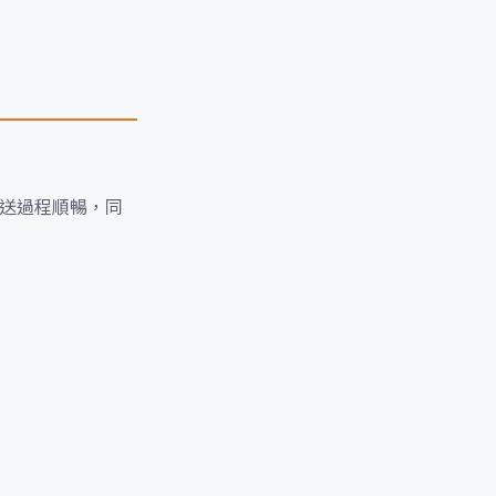
寄送過程順暢，同