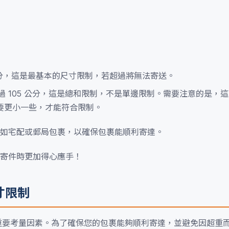
公分，這是最基本的尺寸限制，若超過將無法寄送。
過 105 公分，這是總和限制，不是單邊限制。需要注意的是，
要更小一些，才能符合限制。
如宅配或郵局包裹，以確保包裹能順利寄達。
寄件時更加得心應手！
寸限制
的重要考量因素。為了確保您的包裹能夠順利寄達，並避免因超重