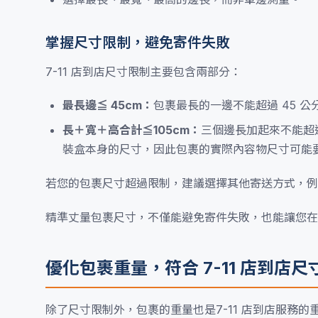
掌握尺寸限制，避免寄件失敗
7-11 店到店尺寸限制主要包含兩部分：
最長邊≦ 45cm：
包裹最長的一邊不能超過 45 
長＋寬＋高合計≦105cm：
三個邊長加起來不能超
裝盒本身的尺寸，因此包裹的實際內容物尺寸可能
若您的包裹尺寸超過限制，建議選擇其他寄送方式，例
精準丈量包裹尺寸，不僅能避免寄件失敗，也能讓您在
優化包裹重量，符合 7-11 店到店尺
除了尺寸限制外，包裹的重量也是7-11 店到店服務