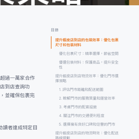
目錄
提升蝦皮店到店的包裝效率：優化包裹
尺寸和包裝材料
優化包裹尺寸：精準選擇，節省空間
優選包裝材料：保護商品，提升安全
性
提升蝦皮店到店物流效率：優化門市選
超過一萬家合作
擇策略
店到店查詢功
1. 評估門市距離和配送範圍
，並確保包裹完
2. 瞭解門市的服務質量和運營效率
3. 考慮門市的配套設施
4. 關注門市的交通便利程度
5. 選擇擁有良好口碑和信譽的門市
助讀者達成特定目
提升蝦皮店到店的物流時效：優化配送
路線規劃