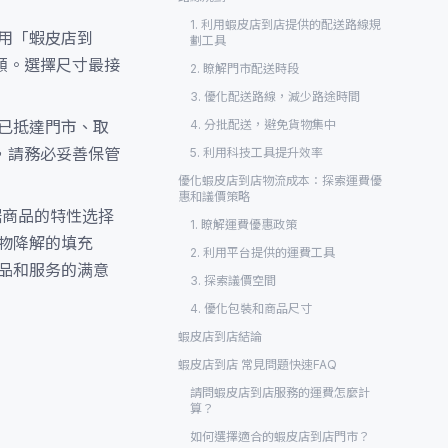
1. 利用蝦皮店到店提供的配送路線規
用「蝦皮店到
劃工具
額。選擇尺寸最接
2. 瞭解門市配送時段
3. 優化配送路線，減少路途時間
已抵達門市、取
4. 分批配送，避免貨物集中
，請務必妥善保管
5. 利用科技工具提升效率
優化蝦皮店到店物流成本：探索運費優
惠和議價策略
据商品的特性选择
1. 瞭解運費優惠政策
物降解的填充
2. 利用平台提供的運費工具
品和服务的满意
3. 探索議價空間
4. 優化包裝和商品尺寸
蝦皮店到店結論
蝦皮店到店 常見問題快速FAQ
請問蝦皮店到店服務的運費怎麼計
算？
如何選擇適合的蝦皮店到店門市？