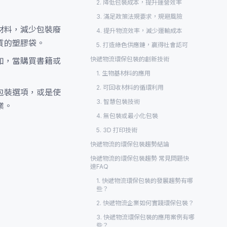
2. 降低包裝成本，提升運營效率
3. 滿足政策法規要求，規避風險
材料，減少包裝廢
4. 提升物流效率，減少運輸成本
質的塑膠袋。
5. 打造綠色供應鏈，贏得社會認可
快遞物流環保包裝的創新技術
如，當購買書籍或
1. 生物基材料的應用
2. 可回收材料的循環利用
包裝選項，或是使
3. 智慧包裝技術
業。
4. 無包裝或最小化包裝
5. 3D 打印技術
快遞物流的環保包裝趨勢結論
快遞物流的環保包裝趨勢 常見問題快
速FAQ
1. 快遞物流環保包裝的發展趨勢有哪
些？
2. 快遞物流企業如何實踐環保包裝？
3. 快遞物流環保包裝的應用案例有哪
些？