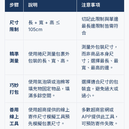
步驟
說明
注意事項
切記此限制與單邊
尺寸
長 + 寬 + 高 ≤
最長邊限制皆需符
限制
105cm
合
測量外包裝尺寸，
精準
使用捲尺測量包裹外
而非商品本身尺
測量
包裝的長、寬、高。
寸；選擇最長、最
寬、最高的邊。
使用氣泡袋或泡棉等
選擇適合尺寸的包
巧妙
填充物固定物品，填
裝盒，避免過大或
打包
滿多餘空間。
過小。
善用
使用超商提供的線上
多數超商官網或
線上
寄件尺寸模擬工具預
APP提供此工具，
工具
先模擬包裹尺寸。
可預防寄件失敗。