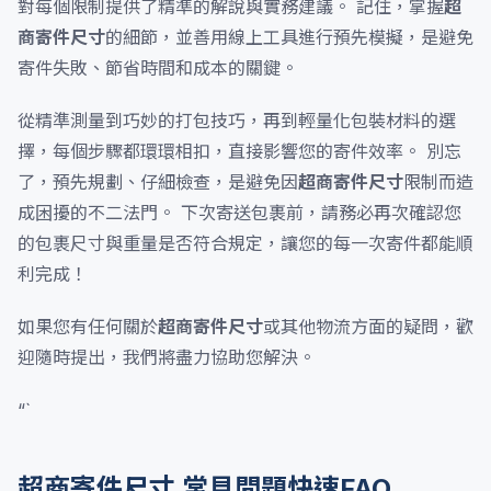
對每個限制提供了精準的解說與實務建議。 記住，掌握
超
商寄件尺寸
的細節，並善用線上工具進行預先模擬，是避免
寄件失敗、節省時間和成本的關鍵。
從精準測量到巧妙的打包技巧，再到輕量化包裝材料的選
擇，每個步驟都環環相扣，直接影響您的寄件效率。 別忘
了，預先規劃、仔細檢查，是避免因
超商寄件尺寸
限制而造
成困擾的不二法門。 下次寄送包裹前，請務必再次確認您
的包裹尺寸與重量是否符合規定，讓您的每一次寄件都能順
利完成！
如果您有任何關於
超商寄件尺寸
或其他物流方面的疑問，歡
迎隨時提出，我們將盡力協助您解決。
“`
超商寄件尺寸 常見問題快速FAQ