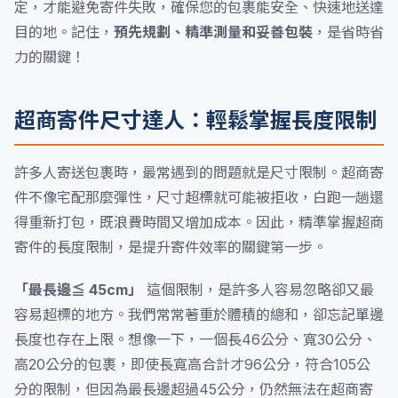
定，才能避免寄件失敗，確保您的包裹能安全、快速地送達
目的地。記住，
預先規劃、精準測量和妥善包裝
，是省時省
力的關鍵！
超商寄件尺寸達人：輕鬆掌握長度限制
許多人寄送包裹時，最常遇到的問題就是尺寸限制。超商寄
件不像宅配那麼彈性，尺寸超標就可能被拒收，白跑一趟還
得重新打包，既浪費時間又增加成本。因此，精準掌握超商
寄件的長度限制，是提升寄件效率的關鍵第一步。
「最長邊≦ 45cm」
這個限制，是許多人容易忽略卻又最
容易超標的地方。我們常常著重於體積的總和，卻忘記單邊
長度也存在上限。想像一下，一個長46公分、寬30公分、
高20公分的包裹，即使長寬高合計才96公分，符合105公
分的限制，但因為最長邊超過45公分，仍然無法在超商寄