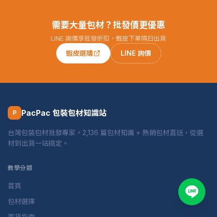
需要大量包材？批發價更優惠
LINE 詢價享批發折扣，蝦皮下單隔日出貨
蝦皮選購
LINE 詢價
PacPac 包裝包材知識站
P
台灣包裝包材批發專家。2,136 篇包材知識 + 熱銷包材直送，從選
材到出貨一站搞定。
教學分類
首頁
包材選擇
寄貨指南