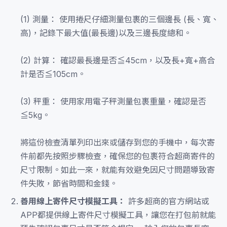
(1) 測量： 使用捲尺仔細測量包裹的三個邊長 (長、寬、
高)，記錄下最大值(最長邊)以及三邊長度總和。
(2) 計算： 確認最長邊是否≦45cm，以及長+寬+高合
計是否≦105cm。
(3) 秤重： 使用家用電子秤測量包裹重量，確認是否
≦5kg。
將這份檢查清單列印出來或儲存到您的手機中，每次寄
件前都先按照步驟檢查，確保您的包裹符合超商寄件的
尺寸限制。如此一來，就能有效避免因尺寸問題導致寄
件失敗，節省時間和金錢。
善用線上寄件尺寸模擬工具：
許多超商的官方網站或
APP都提供線上寄件尺寸模擬工具，讓您在打包前就能