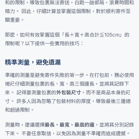
和的限制，導致包裹無法寄送，白跑一趟郵局，浪費時間和
精力。 因此，仔細計算並掌握這個限制，對於順利寄件至
關重要。
那麼，如何有效掌握這個「長＋寬＋高合計≦105cm」的
限制呢？以下提供一些實用的技巧：
精準測量，避免遺漏
準確的測量是避免寄件失敗的第一步。在打包前，務必使用
捲尺仔細測量包裹的長、寬、高三個邊長，並將其記錄下
來。 記得要測量包裹的
外包裝尺寸
，而不是商品本身的尺
寸。 許多人因為忽略了包裝材料的厚度，導致最後三邊總
和超過限制。
測量時，建議選擇
最長、最寬、最高的邊
，並將其分別記錄
下來。 不要任意取捨，以免因為測量不準確而造成遺憾。