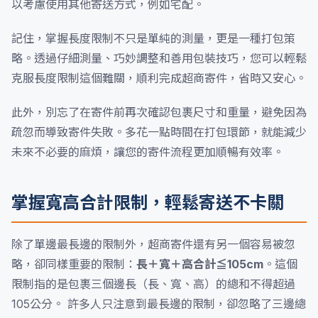
以考慮使用其他寄送方式，例如宅配。
記住，掌握長度限制不只是單純的測量，更是一種打包策
略。透過仔細測量、巧妙調整和善用包裝技巧，您可以輕鬆
克服長度限制這個難關，順利完成超商寄件，省時又安心。
此外，別忘了在寄件前再次確認包裹尺寸和重量，避免因為
疏忽而導致寄件失敗。多花一點時間在打包環節，就能減少
未來不必要的麻煩，讓您的寄件流程更加順暢有效率。
掌握寬高合計限制，輕鬆寄送不卡關
除了單邊最長邊的限制外，超商寄件還有另一個容易被忽
略，卻同樣重要的限制：
長＋寬＋高合計≦105cm
。這個
限制指的是包裹三個邊長（長、寬、高）的總和不得超過
105公分。 許多人只注意到最長邊的限制，卻忽略了三邊總