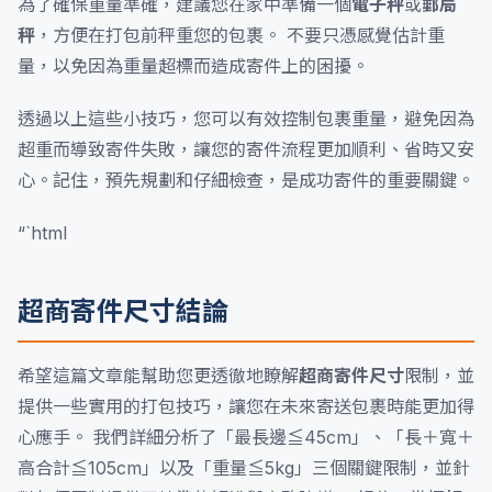
為了確保重量準確，建議您在家中準備一個
電子秤
或
郵局
秤
，方便在打包前秤重您的包裹。 不要只憑感覺估計重
量，以免因為重量超標而造成寄件上的困擾。
透過以上這些小技巧，您可以有效控制包裹重量，避免因為
超重而導致寄件失敗，讓您的寄件流程更加順利、省時又安
心。記住，預先規劃和仔細檢查，是成功寄件的重要關鍵。
“`html
超商寄件尺寸結論
希望這篇文章能幫助您更透徹地瞭解
超商寄件尺寸
限制，並
提供一些實用的打包技巧，讓您在未來寄送包裹時能更加得
心應手。 我們詳細分析了「最長邊≦45cm」、「長＋寬＋
高合計≦105cm」以及「重量≦5kg」三個關鍵限制，並針