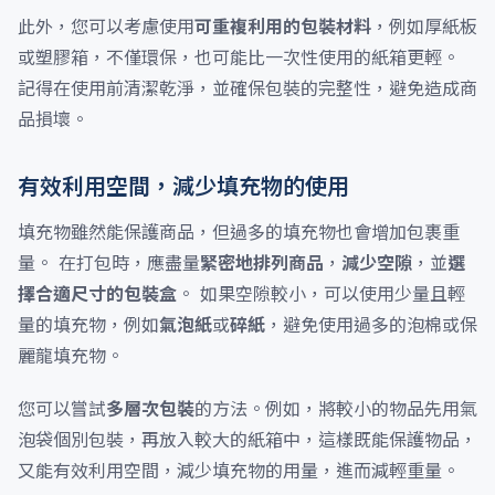
此外，您可以考慮使用
可重複利用的包裝材料
，例如厚紙板
或塑膠箱，不僅環保，也可能比一次性使用的紙箱更輕。
記得在使用前清潔乾淨，並確保包裝的完整性，避免造成商
品損壞。
有效利用空間，減少填充物的使用
填充物雖然能保護商品，但過多的填充物也會增加包裹重
量。 在打包時，應盡量
緊密地排列商品
，
減少空隙
，並
選
擇合適尺寸的包裝盒
。 如果空隙較小，可以使用少量且輕
量的填充物，例如
氣泡紙
或
碎紙
，避免使用過多的泡棉或保
麗龍填充物。
您可以嘗試
多層次包裝
的方法。例如，將較小的物品先用氣
泡袋個別包裝，再放入較大的紙箱中，這樣既能保護物品，
又能有效利用空間，減少填充物的用量，進而減輕重量。