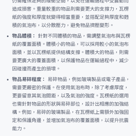
仍需確保足夠的緩衝空間，以免在運輸過程中受震動而
造成損害。重量較重的物品則需要更大的支撐力，瓦楞
紙的強度和厚度就變得相當重要，並搭配足夠厚度和麪
積的氣泡布，以分散壓力，避免物品擠壓變形。
物品體積：
針對不同體積的物品，需調整氣泡布與瓦楞
紙的覆蓋面積。體積小的物品，可以採用較小的氣泡布
面積，並以瓦楞紙提供結構支撐。體積大的物品，則需
要更廣大的覆蓋面積，以保護物品在運輸過程中，減少
因碰撞而產生的損壞。
物品易碎程度：
易碎物品，例如玻璃製品或電子產品，
需要更嚴密的保護。在使用氣泡布時，除了考慮厚度，
更要留意其氣泡間距，以及氣泡的強度。瓦楞紙的選用
也需針對物品的形狀與易碎部位，設計出相應的加強結
構。例如，易碎的玻璃製品，在瓦楞紙上需額外加強固
定和保護角邊，並增加氣泡布的覆蓋面積，以提升抗震
能力。