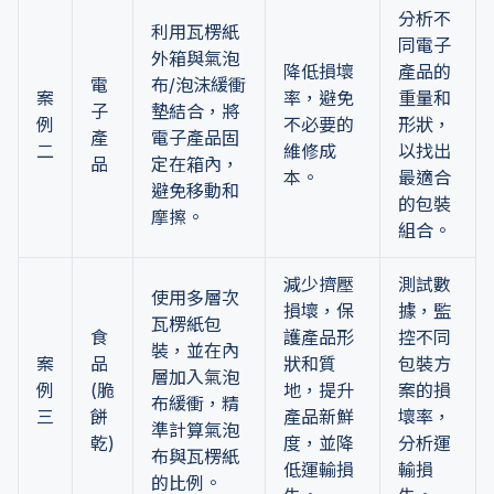
分析不
利用瓦楞紙
同電子
外箱與氣泡
降低損壞
產品的
電
布/泡沫緩衝
案
率，避免
重量和
子
墊結合，將
例
不必要的
形狀，
產
電子產品固
二
維修成
以找出
品
定在箱內，
本。
最適合
避免移動和
的包裝
摩擦。
組合。
減少擠壓
測試數
使用多層次
損壞，保
據，監
瓦楞紙包
食
護產品形
控不同
裝，並在內
案
品
狀和質
包裝方
層加入氣泡
例
(脆
地，提升
案的損
布緩衝，精
三
餅
產品新鮮
壞率，
準計算氣泡
乾)
度，並降
分析運
布與瓦楞紙
低運輸損
輸損
的比例。