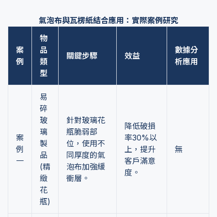
氣泡布與瓦楞紙結合應用：實際案例研究
物
案
品
數據分
關鍵步驟
效益
例
類
析應用
型
易
碎
玻
針對玻璃花
降低破損
璃
瓶脆弱部
案
率30%以
製
位，使用不
例
上，提升
無
品
同厚度的氣
一
客戶滿意
(精
泡布加強緩
度。
緻
衝層。
花
瓶)