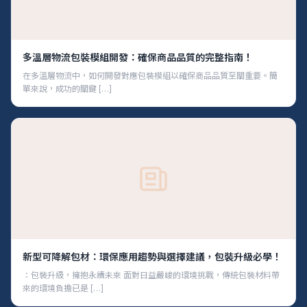
多溫層物流包裝模組開發：確保商品品質的完整指南！
在多溫層物流中，如何開發對應包裝模組以確保商品品質至關重要。簡
單來說，成功的關鍵 […]
新型可降解包材：環保應用趨勢與選擇建議，包裝升級必學！
：包裝升級，擁抱永續未來 面對日益嚴峻的環境挑戰，傳統包裝材料帶
來的環境負擔已是 […]