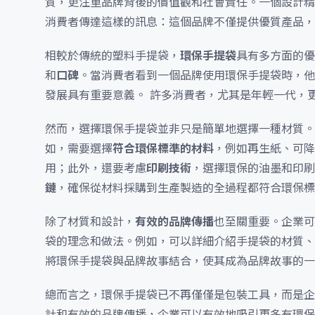
質，更注重品牌背後的價值觀和社會責任。一個設計精
消費者傳達這樣的訊息：這個品牌不僅提供優質產品，
相較於傳統的塑料手提袋，
環保手提袋
具有多方面的優
和
口碑
。當消費者看到一個品牌使用環保手提袋時，他
發展具有重要意義。 許多消費者，尤其是年輕一代，
然而，選擇環保手提袋並非只是簡單地選擇一種材質。
如，需要選擇
符合環保標準的材料
，例如再生紙、可降
用；此外，還要考慮
印刷技術
，選擇環保的油墨和印刷
鏈
，確保從材料採購到生產製造的全過程都符合環保標
除了材質和設計，
有效的品牌傳播
也至關重要。企業可
袋的理念和做法。例如，可以詳細介紹手提袋的材質、
將環保手提袋與品牌故事結合，使其成為品牌故事的一
總而言之，環保手提袋已不再僅僅是包裝工具，而是企
計和有效的品牌傳播，企業可以有效地吸引更多有環保