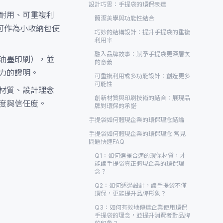
設計巧思：手提袋的環保表達
耐用、可重複利
簡潔美學與功能性結合
可作為小收納包使
巧妙的結構設計：提升手提袋的重複
利用率
融入品牌故事：賦予手提袋更深層次
油墨印刷），並
的意義
力的證明。
可重複利用或多功能設計：創造更多
可能性
材質、設計理念
創新材質與印刷技術的結合：展現品
度與信任度。
牌對環保的承諾
手提袋如何體現企業的環保理念結論
手提袋如何體現企業的環保理念 常見
問題快速FAQ
Q1：如何選擇合適的環保材質，才
能讓手提袋真正體現企業的環保理
念？
Q2：如何透過設計，讓手提袋不僅
環保，更能提升品牌形象？
Q3：如何有效地傳達企業使用環保
手提袋的理念，並提升消費者對品牌