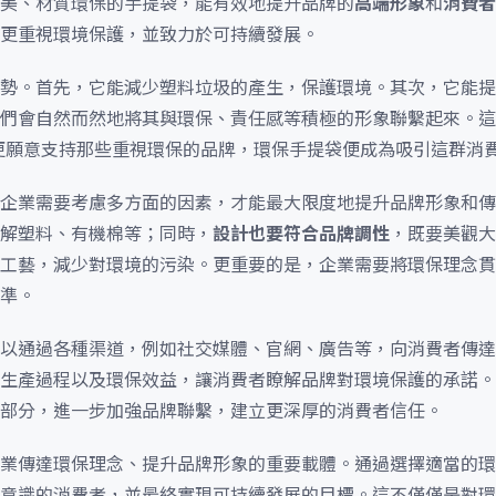
美、材質環保的手提袋，能有效地提升品牌的
高端形象
和
消費者
更重視環境保護，並致力於可持續發展。
勢。首先，它能減少塑料垃圾的產生，保護環境。其次，它能提
們會自然而然地將其與環保、責任感等積極的形象聯繫起來。這
更願意支持那些重視環保的品牌，環保手提袋便成為吸引這群消
企業需要考慮多方面的因素，才能最大限度地提升品牌形象和傳
解塑料、有機棉等；同時，
設計也要符合品牌調性
，既要美觀大
工藝，減少對環境的污染。更重要的是，企業需要將環保理念貫
準。
以通過各種渠道，例如社交媒體、官網、廣告等，向消費者傳達
生產過程以及環保效益，讓消費者瞭解品牌對環境保護的承諾。
部分，進一步加強品牌聯繫，建立更深厚的消費者信任。
業傳達環保理念、提升品牌形象的重要載體。通過選擇適當的環
意識的消費者，並最終實現可持續發展的目標。這不僅僅是對環