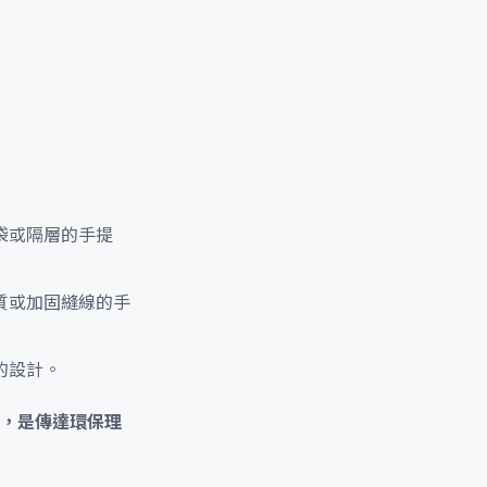
袋或隔層的手提
質或加固縫線的手
的設計。
，是傳達環保理