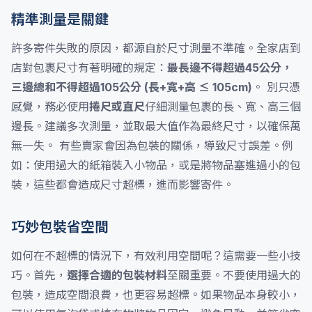
精準測量是關鍵
許多寄件失敗的原因，都源自於尺寸測量不準確。全家店到
店對包裹尺寸有著明確的規定：
最長邊不得超過45公分，
三邊總和不得超過105公分 (長+寬+高 ≤ 105cm)
。 別只憑
感覺，務必使用
捲尺或直尺
仔細測量包裹的長、寬、高三個
邊長。建議多次測量，並取最大值作為最終尺寸，以確保萬
無一失。 有些賣家會因為包裝的關係，導致尺寸誤差。例
如：使用過大的紙箱裝入小物品，或是將物品塞進過小的包
裝，這些都會造成尺寸超標，進而影響寄件。
巧妙包裝省空間
如何在不超標的情況下，有效利用空間呢？這需要一些小技
巧。首先，
選擇合適的包裝材料
至關重要。不要使用過大的
包裝，造成空間浪費，也更容易超標。如果物品本身較小，