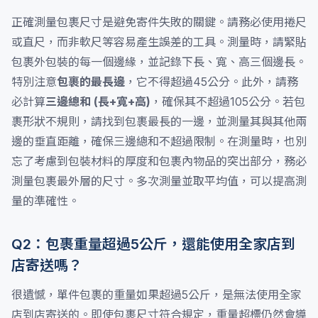
正確測量包裹尺寸是避免寄件失敗的關鍵。請務必使用捲尺
或直尺，而非軟尺等容易產生誤差的工具。測量時，請緊貼
包裹外包裝的每一個邊緣，並記錄下長、寬、高三個邊長。
特別注意
包裹的最長邊
，它不得超過45公分。此外，請務
必計算
三邊總和 (長+寬+高)
，確保其不超過105公分。若包
裹形狀不規則，請找到包裹最長的一邊，並測量其與其他兩
邊的垂直距離，確保三邊總和不超過限制。在測量時，也別
忘了考慮到包裝材料的厚度和包裹內物品的突出部分，務必
測量包裹最外層的尺寸。多次測量並取平均值，可以提高測
量的準確性。
Q2：包裹重量超過5公斤，還能使用全家店到
店寄送嗎？
很遺憾，單件包裹的重量如果超過5公斤，是無法使用全家
店到店寄送的。即使包裹尺寸符合規定，重量超標仍然會導