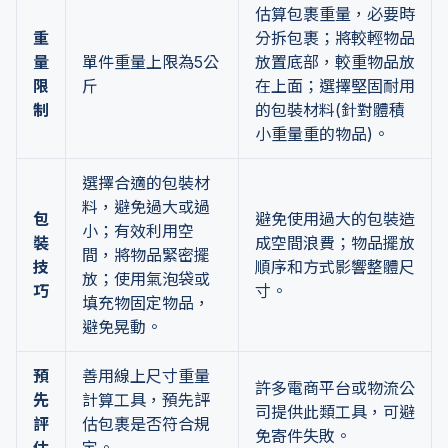
估算包裹重量，必要時
重
分拆包裹；將較輕物品
量
單件重量上限為5公
放置底部，較重物品放
限
斤
在上面；選擇堅固耐用
制
的包裝材料(針對體積
小重量重的物品)。
選擇合適的包裝材
料，避免過大或過
包
避免使用過大的包裝造
小；有效利用空
裝
成空間浪費；物品擺放
間，將物品緊密擺
技
順序和方式影響整體尺
放；使用氣泡袋或
巧
寸。
填充物固定物品，
避免晃動。
預
善用線上尺寸重量
許多電商平台或物流公
先
計算工具，預先評
司提供此類工具，可避
評
估包裹是否符合規
免寄件失敗。