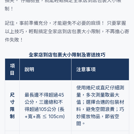
損失。 仔細檢查，就能輕鬆搞定全家店到店包裹大小限
制！
記住，事前準備充分，才能避免不必要的麻煩！ 只要掌握
以上技巧，輕鬆搞定全家店到店包裹大小限制，不再擔心寄
件失敗！
全家店到店包裹大小限制及寄送技巧
項
說明
注意事項
目
使用捲尺或直尺仔細測
尺
最長邊不得超過45
量，多次測量取最大
寸
公分，三邊總和不
值；選擇合適的包裝材
限
得超過105公分 (長
料，避免空間浪費；巧
制
+寬+高 ≤ 105cm)
妙擺放物品，節省空
間。