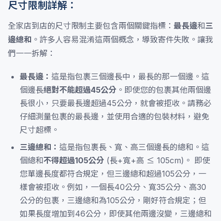
尺寸限制詳解：
全家店到店的尺寸限制主要包含兩個關鍵指標：
最長邊
和
三
邊總和
。許多人容易混淆這兩個概念，導致寄件失敗。讓我
們一一拆解：
最長邊：
這是指包裹三個邊長中，最長的那一個邊。這
個邊長
絕對不能超過45公分
。即使您的包裹其他兩個邊
長很小，只要最長邊超過45公分，就會被拒收。請務必
仔細測量包裹的最長邊，並使用合適的包裝材料，避免
尺寸超標。
三邊總和：
這是指包裹長、寬、高三個邊長的總和。這
個總和
不得超過105公分
(長+寬+高 ≤ 105cm)。 即使
您單邊長度都符合規定，但三邊總和超過105公分，一
樣會被拒收。例如，一個長40公分、寬35公分、高30
公分的包裹，三邊總和為105公分，剛好符合規定；但
如果長度增加到46公分，即使其他兩邊沒變，三邊總和