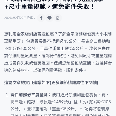
+尺寸重量規範，避免寄件失敗！
2026年2月22日
分享：
想利用全家店到店寄送包裹？了解全家店到店包裹大小限制
至關重要！ 包裹最長邊不得超過45公分，長寬高三邊總和
不能超過105公分，且單件重量上限為5公斤。 務必在寄件
前仔細用量尺測量，確認符合規定，避免因尺寸或重量超標
造成寄件失敗或包裹退回。建議您預留包裝空間，並選擇合
適的包裝材料，以確保測量準確，順利寄件。
這篇文章的實用建議如下(更多細節請繼續往下閱讀)
寄件前務必三度量測：
使用捲尺仔細測量包裹長、寬、
高三邊，確認「最長邊≤45公分」且「長+寬+高≤105
公分」，並秤重確認「重量≤5公斤」。 記得將包裝厚
度納入測量範圍，並多次測量取平均值，避免因尺寸誤