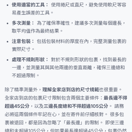
使用適當的工具：
使用捲尺或直尺，避免使用軟尺等容
易產生誤差的工具。
多次測量：
為了確保準確性，建議多次測量每個邊長，
取平均值作為最終結果。
注意包裝：
包括包裝材料的厚度在內，完整測量包裹的
實際尺寸。
處理不規則形狀：
對於不規則形狀的包裹，找到最長的
一邊，並測量其與其他兩邊的垂直距離，確保三邊總和
不超過限制。
除了精準測量外，
理解全家店到店的尺寸規範
也很重要。
全家店到店的包裹尺寸限制包含兩個主要條件：
最長邊不得
超過45公分
，以及
三邊長度總和不得超過105公分
。 請務
必將這兩個條件牢記在心，並在寄件前仔細核對。 很多包
裹被退回，都是因為忽略了「最長邊」的限制。 即使三邊
總和未超過105公分，但如果最長邊超過45公分，包裹仍然