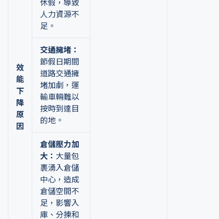
休假，導致
人力資源不
足。
交通擁堵：
節假日期間
效
道路交通擁
能
堵加劇，運
下
輸車輛難以
降
按時到達目
原
的地。
因
倉儲壓力加
大：
大量包
裹湧入倉儲
中心，造成
倉儲空間不
足，影響入
庫、分揀和