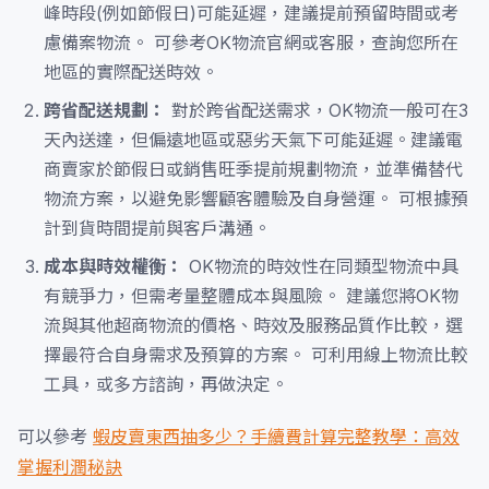
峰時段(例如節假日)可能延遲，建議提前預留時間或考
慮備案物流。 可參考OK物流官網或客服，查詢您所在
地區的實際配送時效。
跨省配送規劃：
對於跨省配送需求，OK物流一般可在3
天內送達，但偏遠地區或惡劣天氣下可能延遲。建議電
商賣家於節假日或銷售旺季提前規劃物流，並準備替代
物流方案，以避免影響顧客體驗及自身營運。 可根據預
計到貨時間提前與客戶溝通。
成本與時效權衡：
OK物流的時效性在同類型物流中具
有競爭力，但需考量整體成本與風險。 建議您將OK物
流與其他超商物流的價格、時效及服務品質作比較，選
擇最符合自身需求及預算的方案。 可利用線上物流比較
工具，或多方諮詢，再做決定。
可以參考
蝦皮賣東西抽多少？手續費計算完整教學：高效
掌握利潤秘訣