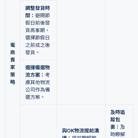
調整發貨時
間：
避開節
假日前後發
貨高峯期，
選擇節假日
電
之前或之後
商
發貨。
賣
家
選擇備選物
策
流方案：
考
略
慮其他物流
公司作為備
選方案。
及時追
蹤包
裹：
及
與OK物流提前溝
時瞭解