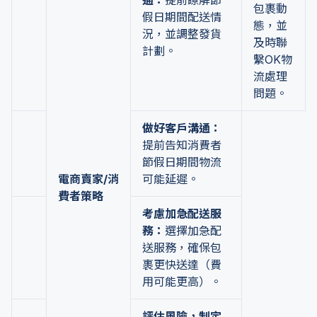
通：
提前瞭解節
包裹動
假日期間配送情
態，並
況，並調整發貨
及時聯
計劃。
繫OK物
流處理
問題。
做好客戶溝通：
提前告知消費者
節假日期間物流
電商賣家/消
可能延遲。
費者策略
考慮加急配送服
務：
選擇加急配
送服務，確保包
裹更快送達（費
用可能更高）。
評估風險，制定