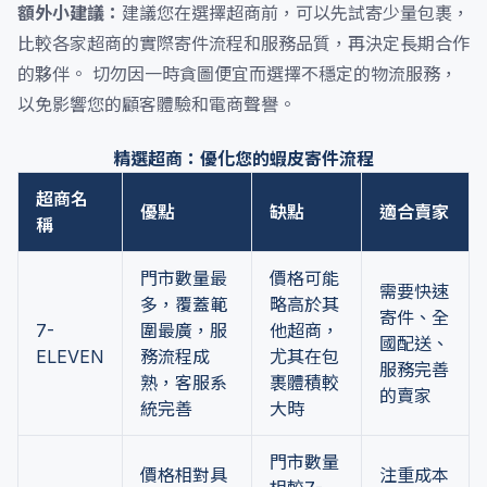
額外小建議：
建議您在選擇超商前，可以先試寄少量包裹，
比較各家超商的實際寄件流程和服務品質，再決定長期合作
的夥伴。 切勿因一時貪圖便宜而選擇不穩定的物流服務，
以免影響您的顧客體驗和電商聲譽。
精選超商：優化您的蝦皮寄件流程
超商名
優點
缺點
適合賣家
稱
門市數量最
價格可能
需要快速
多，覆蓋範
略高於其
寄件、全
7-
圍最廣，服
他超商，
國配送、
ELEVEN
務流程成
尤其在包
服務完善
熟，客服系
裹體積較
的賣家
統完善
大時
門市數量
價格相對具
注重成本