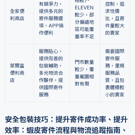
相較7-
有競爭力，
控制，追
ELEVEN
全家便
提供多元的
求性價
較少，部
利商店
寄件服務選
比，且寄
分偏遠地
項，APP操
件量較大
區可能覆
作便利
的賣家
蓋率不足
服務貼心，
需要國際
提供完善的
寄件服
門市數量
萊爾富
包裝輔助，
務，重視
較少，覆
便利商
多元物流合
服務品
蓋範圍相
店
作夥伴，提
質，且包
對有限
供國際寄件
裹體積較
服務
小的賣家
安全包裝技巧：提升寄件成功率、提升
效率：蝦皮寄件流程與物流追蹤指南、