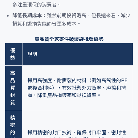
多注重環保的消費者。
降低長期成本：
雖然前期投資略高，但長遠來看，減少
損耗和退換貨能節省更多成本。
高品質全家寄件破壞袋批發優勢
優
說明
勢
高
品
採用高強度、耐撕裂的材料（例如高韌性的PE
質
或複合材料），有效抵禦外力衝擊、摩擦和擠
材
壓，降低產品損壞率和退換貨率。
質
精
密
的
採用精密的封口技術，確保封口牢固、密封性