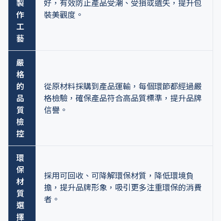
製
好，有效防止產品受潮、受損或遺失，提升包
作
裝美觀度。
工
藝
嚴
格
的
從原材料採購到產品運輸，每個環節都經過嚴
品
格檢驗，確保產品符合高品質標準，提升品牌
質
信譽。
檢
控
環
保
採用可回收、可降解環保材質，降低環境負
材
擔，提升品牌形象，吸引更多注重環保的消費
質
者。
選
擇