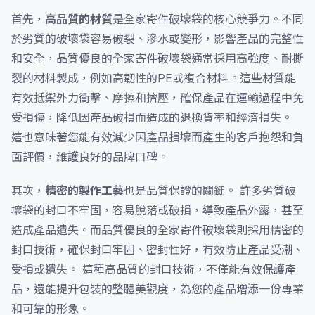
首先，
高品質的材質
是全家寄件破壞袋的核心競爭力。不同
於劣質的破壞袋容易破裂、滲水或變形，影響產品的完整性
和安全，品質優良的全家寄件破壞袋通常採用高強度、耐撕
裂的材料製成，例如高韌性的PE或複合材料。這些材質能
有效抵禦外力衝擊、摩擦和擠壓，確保產品在運輸過程中免
受損傷，降低因產品破損而造成的退換貨率和經濟損失。
這也意味著您能有效減少因產品損壞而產生的客戶抱怨和負
面評價，維護良好的品牌口碑。
其次，
精密的製作工藝
也是品質保證的關鍵。 許多劣質破
壞袋的封口不牢固，容易脫落或破損，導致產品外露，甚至
造成產品遺失。而品質優良的全家寄件破壞袋則採用精密的
封口技術，確保封口牢固、密封性好，有效防止產品受潮、
受損或遺失。 這種高品質的封口技術，不僅能有效保護產
品，還能提升包裝的整體美觀度，為您的產品增添一份專業
和可靠的形象。