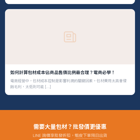
如何計算包材成本佔商品售價比例最合理？電商必學！
電商經營中，包材成本控制是影響利潤的關鍵因素。包材費用太高會侵
蝕毛利，太低則可能 […]
需要大量包材？批發價更優惠
LINE 詢價享批發折扣，蝦皮下單隔日出貨