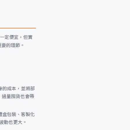
一定便宜，但實
重要的環節。
身的成本，並將部
，過量囤貨也會帶
禮盒包裝、客製化
波動也更大。