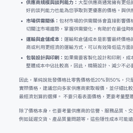
供應商規模與談判能力：
大型供應商通常擁有更低
好的談判能力也能為您爭取到更優惠的價格。與供
市場供需關係：
包材市場的供需關係會直接影響價
切關注市場趨勢，掌握供需變化，有助於在最佳時
運輸與倉儲成本：
運輸和倉儲成本是影響最終價格
商或利用更經濟的運輸方式，可以有效降低這方面
包裝設計與印刷：
如果需要客製化設計和印刷，成
整體成本中佔比較高，因此，精簡設計、減少不必
因此，單純說批發價格比零售價格低20%到50%，
實際價格，建議您向多家供應商索取報價，並仔細比較
最經濟划算的選擇。 不要只看表面價格，更要考量整
除了價格本身，也要考量供應商的信譽、服務品質、交
例如延遲交貨、產品質量問題等，這些隱性成本可能遠