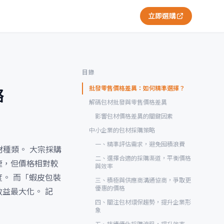
立即選購
目錄
批發零售價格差異：如何精準選擇？
略
解碼包材批發與零售價格差異
影響包材價格差異的關鍵因素
中小企業的包材採購策略
一、精準評估需求，避免囤積浪費
種類。 大宗採購
二、選擇合適的採購渠道，平衡價格
捷，但價格相對較
與效率
。 而「蝦皮包裝
三、積極與供應商溝通協商，爭取更
優惠的價格
益最大化。 記
四、關注包材環保趨勢，提升企業形
象