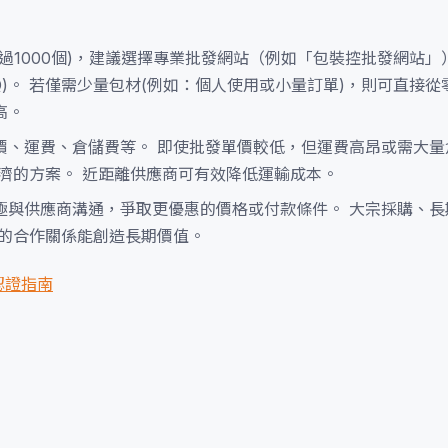
過1000個)，建議選擇專業批發網站（例如「包裝控批發網站」
OQ)。 若僅需少量包材(例如：個人使用或小量訂單)，則可直接
高。
價、運費、倉儲費等。 即使批發單價較低，但運費高昂或需大量
濟的方案。 近距離供應商可有效降低運輸成本。
極與供應商溝通，爭取更優惠的價格或付款條件。 大宗採購、長
好的合作關係能創造長期價值。
認證指南