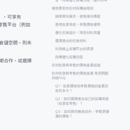
五、持續優化採購流程，提升效率
電商賣家的包材採購省錢術
），可享有
精準預估需求，避免庫存積壓
從零售平台（例如
善用批發渠道，爭取價格優勢
優化包裝設計，降低材料用量
選擇適合的包裝材料
倉儲空間，則未
利用線上採購平台的資源
持續優化採購流程
期合作、或選擇
包材批發與零售的價格差異結論
包材批發與零售的價格差異 常見問題
快速FAQ
Q1：批發價格和零售價格的差異到
底有多大？
Q2：如何選擇適合自己的採購渠道
（批發或零售）？
Q3：如何與供應商談判，爭取更優
惠的價格？