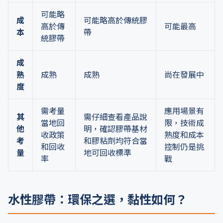
可能略
成
可能略高於傳統膠
高於傳
可能最高
本
帶
統膠帶
成
熟
成熟
成熟
尚在發展中
度
需考量
應用場景有
其
需仔細查看產品說
當地回
限，技術成
他
明，確認膠帶基材
收政策
熟度和成本
考
和膠粘劑均符合當
和回收
控制仍是挑
量
地可回收標準
率
戰
水性膠帶：環保之選，黏性如何？