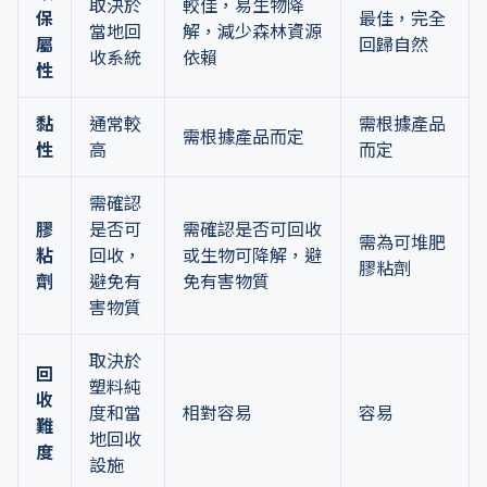
取決於
較佳，易生物降
保
最佳，完全
當地回
解，減少森林資源
屬
回歸自然
收系統
依賴
性
黏
通常較
需根據產品
需根據產品而定
性
高
而定
需確認
膠
是否可
需確認是否可回收
需為可堆肥
粘
回收，
或生物可降解，避
膠粘劑
劑
避免有
免有害物質
害物質
取決於
回
塑料純
收
度和當
相對容易
容易
難
地回收
度
設施