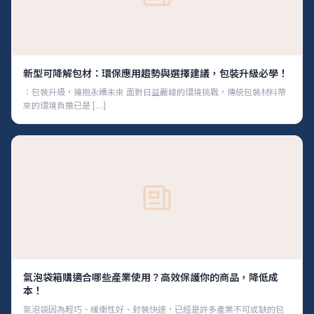
新型可降解包材：環保應用趨勢與選擇建議，包裝升級必學！
：包裝升級，擁抱永續未來 面對日益嚴峻的環境挑戰，傳統包裝材料帶
來的環境負擔已是 […]
氣泡袋箱購適合哪些產業使用？高效保護你的商品，降低成
本！
氣泡袋因為輕巧、緩衝性好、封裝快速，已經是許多產業不可或缺的包