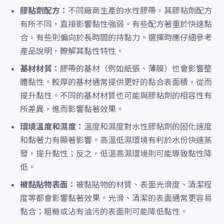
膠粘劑配方：
不同廠商生產的水性膠帶，其膠粘劑配方
有所不同，直接影響黏性強弱。有些配方著重於快速黏
合，有些則偏向於長時間的持黏力。選擇時應仔細參考
產品說明，瞭解其黏性特性。
基材材質：
膠帶的基材（例如紙張、薄膜）也會影響整
體黏性。較厚的基材通常提供更好的黏合表面積，從而
提升黏性。不同的基材材質也可能與膠粘劑的相容性有
所差異，進而影響黏著效果。
環境溫度和濕度：
溫度和濕度對水性膠粘劑的固化速度
和黏著力有顯著影響。高溫低濕環境有利於水份快速蒸
發，提升黏性；反之，低溫高濕環境則可能導致黏性降
低。
被黏貼物表面：
被黏貼物的材質、表面光滑度、清潔程
度等都會影響黏著效果。光滑、清潔的表面通常更容易
黏合；粗糙或沾有油污的表面則可能降低黏性。