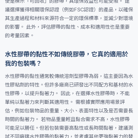
使是標示「可回收」的膠帶，其環保效益也可能受限。 建
議選擇獲得相關環保認證（例如FSC認證）的產品，以確保
其生產過程和材料來源符合一定的環保標準，並減少對環境
的影響。 此外，評估膠帶的黏性、成本和適用性也是重要
的考量因素。
水性膠帶的黏性不如傳統膠帶，它真的適用於
我的包裝嗎？
水性膠帶的黏性通常較傳統溶劑型膠帶為弱，這主要因為水
性膠粘劑的特性。但許多廠商已研發出不同配方和基材的水
性膠帶，以提升黏著力。 因此，在選擇水性膠帶時，不能
單純以黏著力來判斷其適用性。 需根據實際應用場景評
估，例如包裝物品的重量、大小、表面特性以及是否需要長
時間的黏著力。 若物品重量輕且黏合需求不高，水性膠帶
可能足以勝任。但若包裝需要高黏性或長時間黏著，建議測
試不同廠牌水性膠帶的黏著力，並考慮其他更強黏著力的替