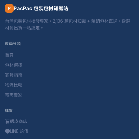
PacPac 包裝包材知識站
P
台灣包裝包材批發專家。2,136 篇包材知識 + 熱銷包材直送，從選
材到出貨一站搞定。
教學分類
首頁
包材選擇
寄貨指南
物流比較
電商賣家
購買
蝦皮商店
LINE 詢價