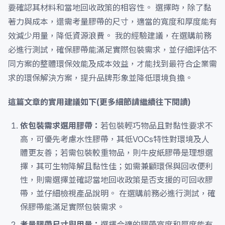
要確認其材料和當地回收政策的相容性。 選擇時，除了黏
著力與成本，還需考量膠帶的尺寸，適當的寬度和厚度能有
效減少用量，降低資源浪費。 我的經驗建議，在選購前務
必進行測試，確保膠帶能滿足實際包裝需求，並仔細評估不
同方案的整體環保效能及成本效益，才能找到最符合企業需
求的環保解決方案，提升品牌形象並降低環境負擔。
這篇文章的實用建議如下(更多細節請繼續往下閱讀)
依包裝需求選用膠帶：
若包裝輕巧物品且對黏性要求不
高，可優先考慮水性膠帶，其低VOCs特性對環境及人
體更友善；若需包裝較重物品，則牛皮紙膠帶是理想選
擇，其可生物降解且黏性佳；如需兼顧環保與回收便利
性，則需選擇並確認當地回收政策是否支援的可回收膠
帶，並仔細檢視產品說明。 在選購前務必進行測試，確
保膠帶能滿足實際包裝需求。
考量膠帶尺寸與用量：
選擇合適的膠帶寬度和厚度能有