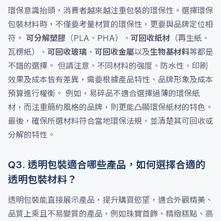
環保意識抬頭，消費者越來越注重包裝的環保性。選擇環保
包裝材料時，不僅要考量材質的環保性，更要與品牌定位相
符。
可分解塑膠
（PLA、PHA）、
可回收紙材
（再生紙、
瓦楞紙）、
可回收玻璃
、
可回收金屬
以及
生物基材料
等都是
不錯的選擇。 但請注意，不同材料的強度、防水性、印刷
效果及成本皆有差異，需要根據產品特性、品牌形象及成本
預算進行權衡。 例如，易碎品不適合選擇過薄的環保紙
材，而注重簡約風格的品牌，則更能凸顯環保紙材的特色。
最後，確保所選材料符合當地環保法規，並清楚其可回收或
分解的特性。
Q3. 透明包裝適合哪些產品，如何選擇合適的
透明包裝材料？
透明包裝能直接展示產品，提升購買慾望，適合外觀精美、
品質上乘且不易變質的產品，例如珠寶首飾、精緻糕點、高