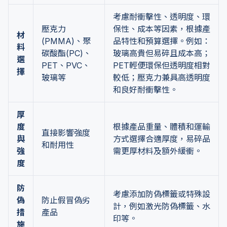
考慮耐衝擊性、透明度、環
壓克力
保性、成本等因素，根據產
材
(PMMA)、聚
品特性和預算選擇。例如：
料
碳酸酯(PC)、
玻璃高貴但易碎且成本高；
選
PET、PVC、
PET輕便環保但透明度相對
擇
玻璃等
較低；壓克力兼具高透明度
和良好耐衝擊性。
厚
度
根據產品重量、體積和運輸
直接影響強度
與
方式選擇合適厚度，易碎品
和耐用性
強
需更厚材料及額外緩衝。
度
防
考慮添加防偽標籤或特殊設
偽
防止假冒偽劣
計，例如激光防偽標籤、水
措
產品
印等。
施