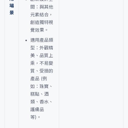
場
間：與其他
景
元素結合，
創造獨特視
覺效果。
適用產品類
型：外觀精
美、品質上
乘，不易變
質、受損的
產品 (例
如：珠寶、
糕點、酒
類、香水、
護膚品
等)。