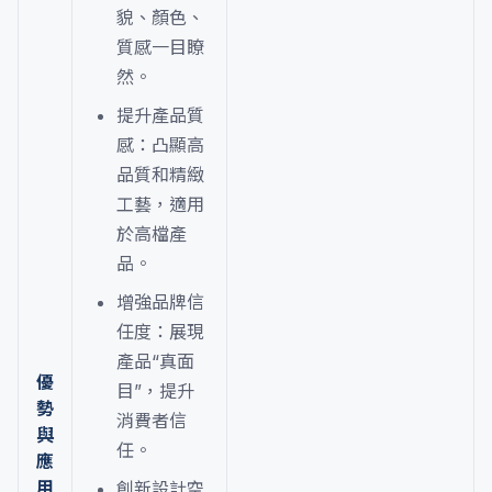
貌、顏色、
質感一目瞭
然。
提升產品質
感：凸顯高
品質和精緻
工藝，適用
於高檔產
品。
增強品牌信
任度：展現
產品“真面
優
目”，提升
勢
消費者信
與
任。
應
用
創新設計空