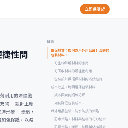
立即選購
目錄
環保材質：如何為戶外用品設計合適的
便捷性問
包裝材料？
可生物降解材料的應用
可回收材料的最佳化利用
包裝設計與環保材料的巧妙結合
成本效益：聰明選擇包裝材料
薄耐用的聚酯纖
成本因素的細緻分解
充物。 設計上應
如何降低包裝成本？
牌形象。 最後，
戶外用品包裝：防水防損的策略
需加強保護，以減
防水策略：材料與結構的巧妙結合
防損策略：緩衝、加固與結構設計