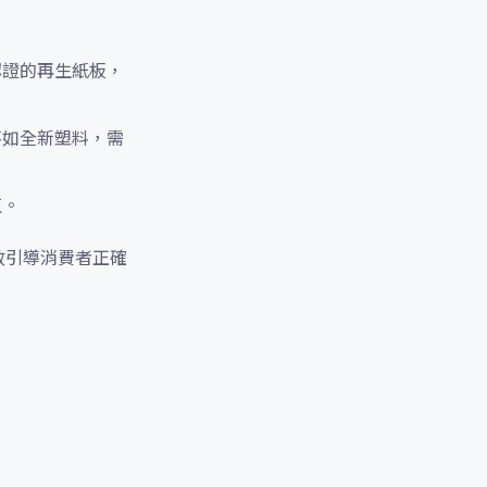
認證的再生紙板，
不如全新塑料，需
值。
效引導消費者正確