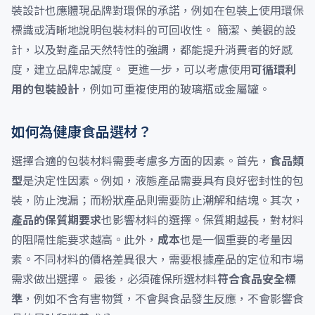
裝設計也應體現品牌對環保的承諾，例如在包裝上使用環保
標識或清晰地說明包裝材料的可回收性。 簡潔、美觀的設
計，以及對產品天然特性的強調，都能提升消費者的好感
度，建立品牌忠誠度。 更進一步，可以考慮使用
可循環利
用的包裝設計
，例如可重複使用的玻璃瓶或金屬罐。
如何為健康食品選材？
選擇合適的包裝材料需要考慮多方面的因素。首先，
食品類
型
是決定性因素。例如，液態產品需要具有良好密封性的包
裝，防止洩漏；而粉狀產品則需要防止潮解和結塊。其次，
產品的保質期要求
也影響材料的選擇。保質期越長，對材料
的阻隔性能要求越高。此外，
成本
也是一個重要的考量因
素。不同材料的價格差異很大，需要根據產品的定位和市場
需求做出選擇。 最後，必須確保所選材料
符合食品安全標
準
，例如不含有害物質，不會與食品發生反應，不會影響食