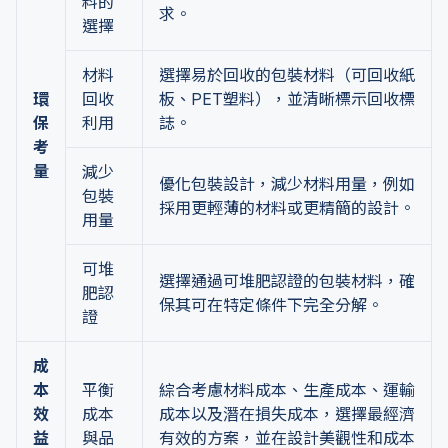
料的
求。
選擇
材料
選擇易於回收的包裝材料（可回收紙
環
回收
板、PET塑料），並清晰標示回收標
保
利用
誌。
考
量
減少
優化包裝設計，減少材料用量，例如
包裝
採用更輕薄的材料或更精簡的設計。
用量
可堆
選擇通過可堆肥認證的包裝材料，確
肥認
保其可在特定條件下完全分解。
證
成
本
平衡
綜合考慮材料成本、生產成本、運輸
效
成本
成本以及潛在損失成本，選擇最經濟
益
與品
有效的方案，並在設計美觀性和成本