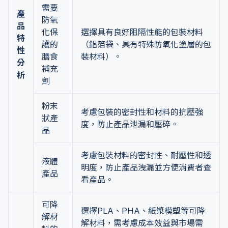
需要
產
防氧
品
化保
選擇具有良好阻隔性能的包裝材料
特
護的
（鋁箔袋、具有特殊防氧化塗層的包
性
膳食
裝材料）。
分
補充
析
劑
粉末
考慮包裝的密封性和材料的抗壓強
狀產
度，防止產品泄漏和壓碎。
品
考慮包裝材料的密封性、耐壓性和透
液體
明度，防止產品洩漏並方便消費者查
產品
看產品。
可降
選擇PLA、PHA、紙漿模塑等可降
解材
解材料，需考慮成本效益與市場需