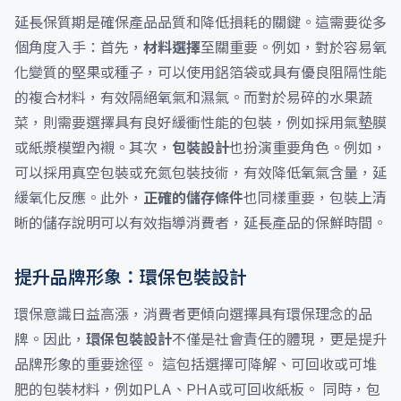
延長保質期是確保產品品質和降低損耗的關鍵。這需要從多
個角度入手：首先，
材料選擇
至關重要。例如，對於容易氧
化變質的堅果或種子，可以使用鋁箔袋或具有優良阻隔性能
的複合材料，有效隔絕氧氣和濕氣。而對於易碎的水果蔬
菜，則需要選擇具有良好緩衝性能的包裝，例如採用氣墊膜
或紙漿模塑內襯。其次，
包裝設計
也扮演重要角色。例如，
可以採用真空包裝或充氮包裝技術，有效降低氧氣含量，延
緩氧化反應。此外，
正確的儲存條件
也同樣重要，包裝上清
晰的儲存說明可以有效指導消費者，延長產品的保鮮時間。
提升品牌形象：環保包裝設計
環保意識日益高漲，消費者更傾向選擇具有環保理念的品
牌。因此，
環保包裝設計
不僅是社會責任的體現，更是提升
品牌形象的重要途徑。 這包括選擇可降解、可回收或可堆
肥的包裝材料，例如PLA、PHA或可回收紙板。 同時，包