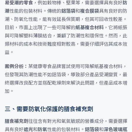
易受潮的零食
，例如穀物棒、堅果等，需要選擇具有良好
防
潮
性能的包裝材料。傳統的
鋁箔袋
和
複合膜袋
具有良好的防
潮、防氧化性能，能有效延長保質期，但其可回收性較差。
目前，市面上出現了一些可降解的
紙基複合材料
，它將紙張
與可降解塑料薄膜結合，兼顧了防潮性和環保性。然而，此
類材料的成本和技術難度相對較高，需要仔細評估其成本效
益。
案例分析：
某健康零食品牌嘗試使用可降解紙基複合材料，
但發現其防潮性能不如鋁箔袋，導致部分產品受潮變質，最
終選擇改良配方並搭配乾燥劑來解決此問題，但產品成本增
加。
三、需要防氧化保護的膳食補充劑
膳食補充劑
往往含有對光和氧氣敏感的營養成分，需要選擇
具有良好
遮光
和
防氧
性能的包裝材料。
鋁箔袋
和
深色玻璃瓶