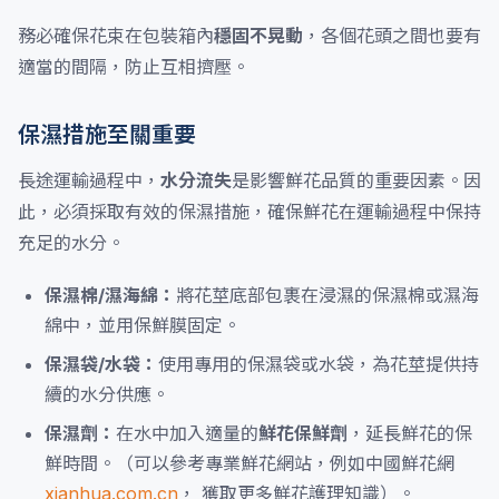
務必確保花束在包裝箱內
穩固不晃動
，各個花頭之間也要有
適當的間隔，防止互相擠壓。
保濕措施至關重要
長途運輸過程中，
水分流失
是影響鮮花品質的重要因素。因
此，必須採取有效的保濕措施，確保鮮花在運輸過程中保持
充足的水分。
保濕棉/濕海綿：
將花莖底部包裹在浸濕的保濕棉或濕海
綿中，並用保鮮膜固定。
保濕袋/水袋：
使用專用的保濕袋或水袋，為花莖提供持
續的水分供應。
保濕劑：
在水中加入適量的
鮮花保鮮劑
，延長鮮花的保
鮮時間。（可以參考專業鮮花網站，例如中國鮮花網
xianhua.com.cn
， 獲取更多鮮花護理知識）。