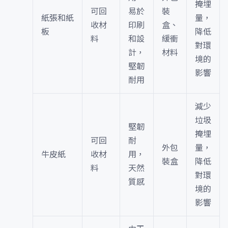
掩埋
可回
易於
裝
紙張和紙
量，
收材
印刷
盒、
板
降低
料
和設
緩衝
對環
計，
材料
境的
堅韌
影響
耐用
減少
垃圾
堅韌
掩埋
可回
耐
外包
量，
牛皮紙
收材
用，
裝盒
降低
料
天然
對環
質感
境的
影響