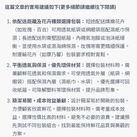
這篇文章的實用建議如下(更多細節請繼續往下閱讀)
依配送距離及花卉種類選擇包裝：
短途配送嬌嫩花卉
（如玫瑰、百合）可用透氣紙袋或網眼袋搭配濕紙巾保
濕；長途配送則需堅固紙箱，內襯氣泡膜或泡沫紙緩
衝，並使用水袋或濕海綿保濕，玫瑰等需更精細保護。
耐運輸花卉（如康乃馨）包裝要求相對寬鬆。
平衡透氣與保濕，優先環保材質：
選擇包裝材料時，需
兼顧鮮花透氣和保濕需求。可使用透氣外層（紙袋、網
眼袋）搭配保濕內層（濕紙巾、水袋）。優先選擇可回
收紙箱、可降解塑料等環保材質，提升品牌形象。
簡潔易開，成本效益兼顧：
設計簡潔易於開啟的包裝，
方便顧客欣賞鮮花。選擇包裝材料時，需考量成本效
益，選擇性價比高的材料，避免不必要的浪費。建議預
先測試不同包裝組合，找到最能保持鮮花品質與美觀的
方案。