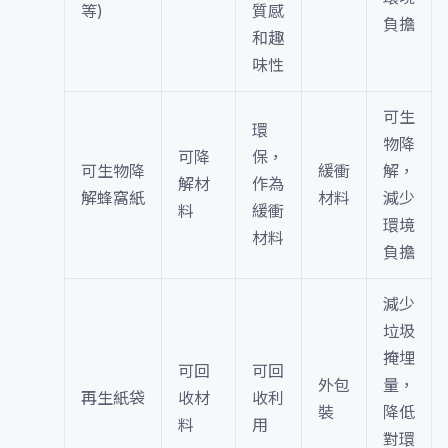
等)
質感
負擔
和趣
味性
可生
環
物降
可降
保，
可生物降
緩衝
解，
解材
作為
解蜂窩紙
材料
減少
料
緩衝
環境
材料
負擔
減少
垃圾
掩埋
可回
可回
外包
量，
再生紙袋
收材
收利
裝
降低
料
用
對環