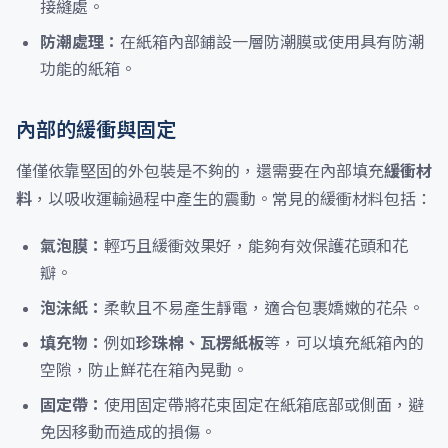
接縫處。
防潮處理：
在紙箱內部鋪設一層防潮膜或使用具有防潮
功能的紙箱。
內部的緩衝與固定
僅僅依靠堅固的外包裝是不夠的，還需要在內部填充
緩衝材
料
，以吸收運輸過程中產生的震動。常見的緩衝材料包括：
氣泡膜：
輕巧且緩衝效果好，能夠有效保護花頭和花
瓣。
泡沫紙：
柔軟且不易產生靜電，適合包裹嬌嫩的花朵。
填充物：
例如
珍珠棉、瓦楞紙板
等，可以填充紙箱內的
空隙，防止鮮花在箱內晃動。
固定帶：
使用固定帶將花束固定在紙箱底部或側面，避
免因移動而造成的損傷。