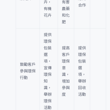
卉，
有害
合作
有機
農藥
花卉
和化
肥
提供
環保
包裝
提高
提供
選
客戶
環保
項，
環保
包裝
鼓勵客戶
宣傳
意
選
參與環保
環保
識，
項，
行動
知
增加
舉辦
識，
參與
回收
舉辦
度
活動
環保
活動