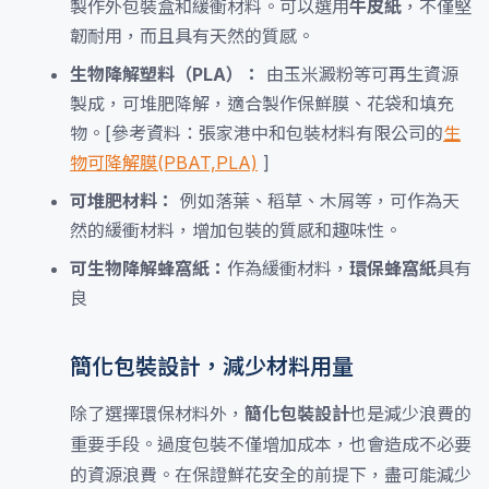
製作外包裝盒和緩衝材料。可以選用
牛皮紙
，不僅堅
韌耐用，而且具有天然的質感。
生物降解塑料（PLA）：
由玉米澱粉等可再生資源
製成，可堆肥降解，適合製作保鮮膜、花袋和填充
物。[參考資料：張家港中和包裝材料有限公司的
生
物可降解膜(PBAT,PLA)
]
可堆肥材料：
例如落葉、稻草、木屑等，可作為天
然的緩衝材料，增加包裝的質感和趣味性。
可生物降解蜂窩紙：
作為緩衝材料，
環保蜂窩紙
具有
良
簡化包裝設計，減少材料用量
除了選擇環保材料外，
簡化包裝設計
也是減少浪費的
重要手段。過度包裝不僅增加成本，也會造成不必要
的資源浪費。在保證鮮花安全的前提下，盡可能減少