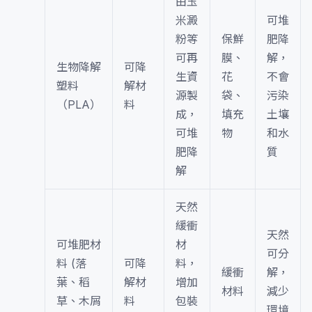
由玉
米澱
可堆
粉等
保鮮
肥降
可再
膜、
解，
生物降解
可降
生資
花
不會
塑料
解材
源製
袋、
污染
（PLA）
料
成，
填充
土壤
可堆
物
和水
肥降
質
解
天然
緩衝
天然
可堆肥材
材
可分
料 (落
可降
料，
緩衝
解，
葉、稻
解材
增加
材料
減少
草、木屑
料
包裝
環境