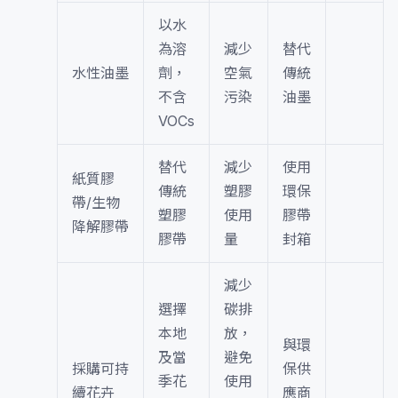
以水
為溶
減少
替代
水性油墨
劑，
空氣
傳統
不含
污染
油墨
VOCs
替代
減少
使用
紙質膠
傳統
塑膠
環保
帶/生物
塑膠
使用
膠帶
降解膠帶
膠帶
量
封箱
減少
選擇
碳排
本地
放，
與環
及當
避免
採購可持
保供
季花
使用
續花卉
應商