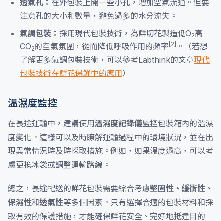
透氣孔：
在外包裝上開一些小孔，增加空氣流通。但要
注意孔的大小和數量，避免過多的水分流失。
氣調包裝：
採用現代包裝技術，為鮮切花製造低O
高
2
[2]
CO
的空氣氛圍，從而降低呼吸作用的頻率
。（若想
2
了解更多氣調包裝技術，可以參考Labthink的文章
現代
包裝技術在鮮花保鮮中的應用
）
溫濕度監控
在長途運輸中，建議使用
溫濕度記錄儀
監控包裝箱內的溫濕
度變化。這樣可以及時瞭解運輸過程中的環境狀況，並在出
現異常情況時及時採取措施。例如，如果溫度過高，可以考
慮更換冰袋或調整運輸路線。
總之，長途配送的鮮花包裝需要綜合考慮
堅固性、緩衝性、
保濕性
和
透氣性
等多個因素。只有選擇合適的包裝材料和採
取有效的保護措施，才能確保鮮花安全、完好地抵達目的