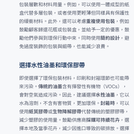
包裝層數和材料用量。例如，可以使用一體成型的紙
盒代替多層包裝，或者使用更輕薄但同樣具有保護性
的緩衝材料。此外，還可以考慮
重複使用包裝
，例如
鼓勵顧客歸還花瓶或包裝盒，並給予一定的優惠，鼓
勵他們參與到環保行動中來。同時使用
簡約設計
，避
免過度裝飾的包裝與緞帶，也能減少浪費。
選擇水性油墨和環保膠帶
即使選擇了環保包裝材料，印刷和封箱環節也可能帶
來污染。
傳統的油墨
含有揮發性有機物（VOCs），
會對空氣造成污染。因此，建議選擇
水性油墨
，它以
水為溶劑，不含有害物質，更加環保。
封箱時
，可以
使用
紙質膠帶
或
生物降解膠帶
代替傳統的塑膠膠帶，
減少塑膠的使用量。鼓勵供應商
採購可持續花卉
，選
擇本地及當季花卉，減少因進口導致的碳排放。選擇