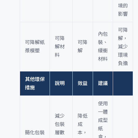
境的
影響
可降
內包
可降
解，
可降解紙
可降
裝、
解材
減少
漿模塑
解
緩衝
料
環境
材料
負擔
其他環保
說明
效益
建議
措施
使用
一體
減少
降低
成型
包裝
成
紙
簡化包裝
層數
本，
盒，