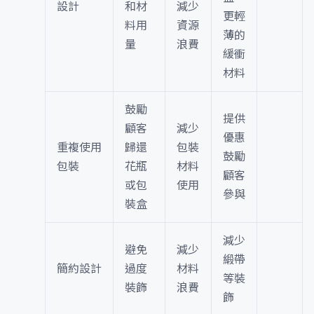
設計
和材
減少
更輕
料用
資源
薄的
量
浪費
緩衝
材料
鼓勵
提供
顧客
減少
優惠
重複使用
歸還
包裝
鼓勵
包裝
花瓶
材料
顧客
或包
使用
參與
裝盒
減少
避免
減少
緞帶
簡約設計
過度
材料
等裝
裝飾
浪費
飾