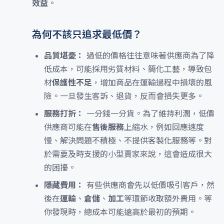
效益
。
為何不該只追求最低價？
品質堪憂：
過低的價格往往意味著供應商為了降
低成本，可能採用劣質材料、簡化工藝，導致包
材
保護性不足
，增加商品在運輸過程中損壞的風
險。一旦發生客訴、退貨，反而會損失更多。
服務打折：
一分錢一分貨。為了維持利潤，低價
供應商可能在
售後服務
上縮水，例如回應速度
慢、解決問題不積極、不提供客製化服務等。對
於需要及時支援的小型賣家來說，這會造成很大
的困擾。
隱藏費用：
有些供應商會先以低價吸引客戶，然
後在
運輸
、
倉儲
、
加工
等環節收取額外費用。等
你發現時，總成本可能遠高於最初的預期。