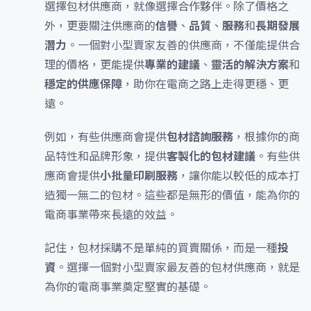
選擇包材供應商，就像選擇合作夥伴。除了價格之
外，更要關注供應商的
信譽
、
品質
、
服務
和
長期發展
潛力
。一個對小型賣家友善的供應商，不僅能提供合
理的價格，更能提供
專業的建議
、
靈活的解決方案
和
穩定的供應保障
，助你在電商之路上走得更穩、更
遠。
例如，有些供應商會提供
包材諮詢服務
，根據你的商
品特性和品牌形象，提供
客製化的包材建議
。有些供
應商會提供
小批量印刷服務
，讓你能以較低的成本打
造獨一無二的包材。這些都是無形的價值，能為你的
電商事業帶來長遠的效益。
記住，包材採購不是單純的買賣關係，而是一種
投
資
。選擇一個對小型賣家最友善的包材供應商，就是
為你的電商事業奠定堅實的基礎。