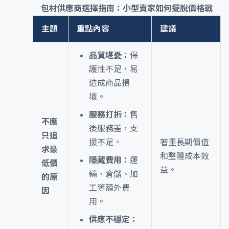
包材供應商選擇指南：小型賣家如何擺脫價格戰
主題
重點內容
建議
品質堪憂：
保
護性不足，易
造成商品損
壞。
服務打折：
售
不應
後服務差，支
只追
援不足。
著重長期價值
求最
和整體成本效
隱藏費用：
運
低價
益。
輸、倉儲、加
的原
工等額外費
因
用。
供應不穩定：