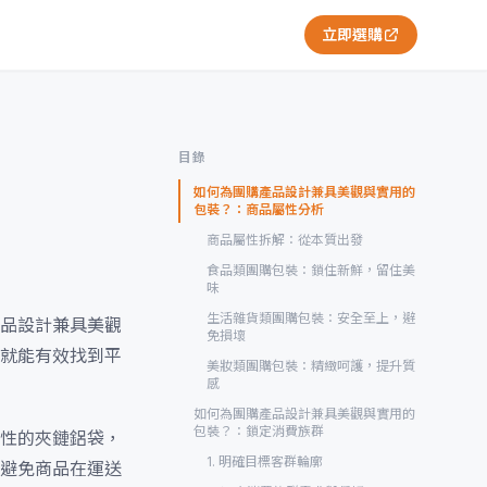
立即選購
目錄
如何為團購產品設計兼具美觀與實用的
包裝？：商品屬性分析
商品屬性拆解：從本質出發
食品類團購包裝：鎖住新鮮，留住美
味
生活雜貨類團購包裝：安全至上，避
品設計兼具美觀
免損壞
就能有效找到平
美妝類團購包裝：精緻呵護，提升質
感
如何為團購產品設計兼具美觀與實用的
包裝？：鎖定消費族群
性的夾鏈鋁袋，
1. 明確目標客群輪廓
避免商品在運送