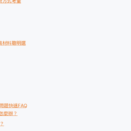
流方式考量
裝材料聰明選
問題快速FAQ
該怎麼辦？
？