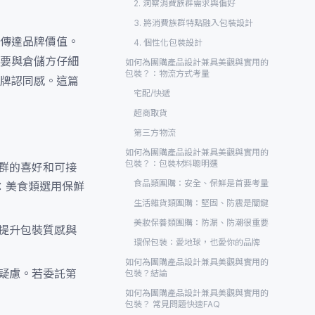
2. 洞察消費族群需求與偏好
3. 將消費族群特點融入包裝設計
傳達品牌價值。
4. 個性化包裝設計
要與倉儲方仔細
如何為團購產品設計兼具美觀與實用的
包裝？：物流方式考量
牌認同感。這篇
宅配/快遞
超商取貨
第三方物流
如何為團購產品設計兼具美觀與實用的
包裝？：包裝材料聰明選
群的喜好和可接
食品類團購：安全、保鮮是首要考量
：美食類選用保鮮
生活雜貨類團購：堅固、防震是關鍵
美妝保養類團購：防漏、防潮很重要
提升包裝質感與
環保包裝：愛地球，也愛你的品牌
如何為團購產品設計兼具美觀與實用的
疑慮。若委託第
包裝？結論
如何為團購產品設計兼具美觀與實用的
包裝？ 常見問題快速FAQ