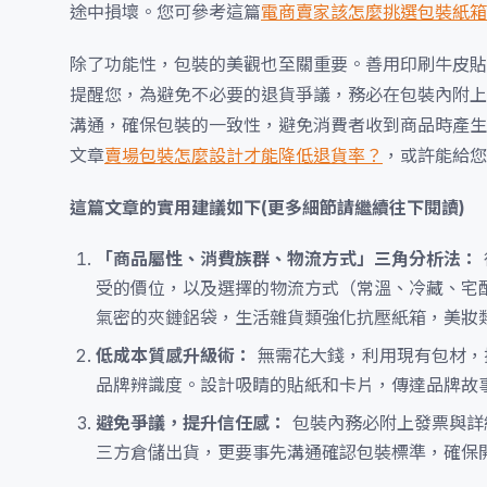
途中損壞。您可參考這篇
電商賣家該怎麼挑選包裝紙箱
除了功能性，包裝的美觀也至關重要。善用印刷牛皮貼
提醒您，為避免不必要的退貨爭議，務必在包裝內附上
溝通，確保包裝的一致性，避免消費者收到商品時產生
文章
賣場包裝怎麼設計才能降低退貨率？
，或許能給您
這篇文章的實用建議如下(更多細節請繼續往下閱讀)
「商品屬性、消費族群、物流方式」三角分析法：
受的價位，以及選擇的物流方式（常溫、冷藏、宅
氣密的夾鏈鋁袋，生活雜貨類強化抗壓紙箱，美妝
低成本質感升級術：
無需花大錢，利用現有包材，
品牌辨識度。設計吸睛的貼紙和卡片，傳達品牌故
避免爭議，提升信任感：
包裝內務必附上發票與詳
三方倉儲出貨，更要事先溝通確認包裝標準，確保