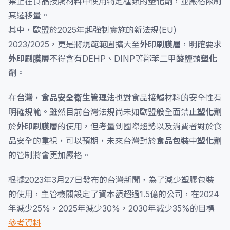
禁止在食品接觸材料中使用特定種類的
塑化劑
，並嚴格限制
其遷移量。
其中，歐盟於2025年起強制實施的新法規(EU)
2023/2025，更是將規範範圍擴大至
外印刷膜層
，明確要求
外印刷膜層
不得含有DEHP、DINP等鄰苯二甲酸鹽類
塑化
劑
。
在
台灣
，
食品安全衛生管理法
也對食品接觸材料的安全性有
明確規範。雖然目前台灣法規尚未如歐盟般全面禁止
塑化劑
於
外印刷膜層
的使用，但考量到國際趨勢以及消費者對於食
品安全的重視，可以預期，未來台灣對於
食品包裝
中
塑化劑
的管制將會更加嚴格。
根據2023年3月27日發布的台灣新聞，為了減少塑膠包裝
的使用，主管機關設定了資本額超過1.5億的公司，在2024
年減少25%，2025年減少30%，2030年減少35%的目標
參考資料