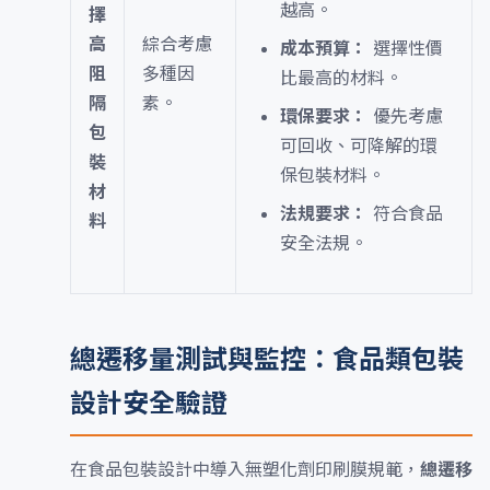
越高。
擇
高
綜合考慮
成本預算：
選擇性價
阻
多種因
比最高的材料。
隔
素。
環保要求：
優先考慮
包
可回收、可降解的環
裝
保包裝材料。
材
法規要求：
符合食品
料
安全法規。
總遷移量測試與監控：食品類包裝
設計安全驗證
在食品包裝設計中導入無塑化劑印刷膜規範，
總遷移