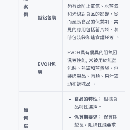
夠有效防止氧氣、水蒸氣
案
和光線對食品的影響，從
例
鍍鋁包裝
而延長食品的保質期。常
見的應用包括薯片袋、咖
啡包裝袋和速食麵袋等 。
EVOH具有優異的阻氧阻
濕等性能, 常被用於無菌
EVOH包
包裝、熱罐和蒸煮袋，包
裝
裝奶製品、肉類、果汁罐
頭和調味品 。
食品的特性：
根據食
品特性選擇。
如
保質期要求：
保質期
何
越長，阻隔性能要求
選