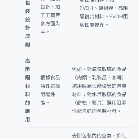
包
設計、加
EVOH、鍍鋁膜、高阻
裝
工工藝等
隔複合材料。EVOH阻
設
多方面入
氧性能優異。
計
手。
原
則
高
阻
例如，對氧氣敏感的食品
隔
根據食品
（肉類、乳製品、咖啡）
材
特性選擇
選用阻氧性能優異的包裝
料
阻隔性
材料；對水汽敏感的食品
的
能。
（餅乾、薯片）選用阻濕
應
性能良好的包裝材料。
用
去除包裝內的空氣，抑制