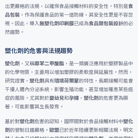
出更嚴格的法規，以確保食品接觸材料的安全性。特別是
食
品包裝
，作為保護食品的第一道防線，其安全性更是不容忽
視。因此，導入
無塑化劑印刷膜
已成為
食品類包裝設計
的必
然趨勢。
塑化劑的危害與法規趨勢
塑化劑
，又稱
鄰苯二甲酸酯
，是一類廣泛應用於塑膠製品中
的化學物質，主要用以增加塑膠的柔軟度與延展性。然而，
研究證實，
塑化劑
具有
環境荷爾蒙
的特性，長期接觸可能會
干擾人體內分泌系統，影響生殖功能，甚至增加罹患某些癌
症的風險。尤其對於
嬰幼兒
和
孕婦
，
塑化劑
的危害更為顯
著，可能影響其生長發育。
基於對
塑化劑
危害的認知，國際間對於食品接觸材料中
塑化
劑
的管制日趨嚴格。
歐盟
已於近年陸續更新相關法規，明文