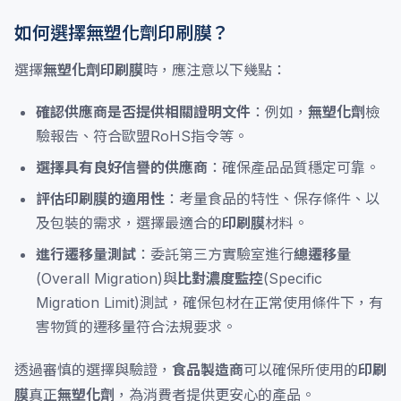
如何選擇無塑化劑印刷膜？
選擇
無塑化劑印刷膜
時，應注意以下幾點：
確認供應商是否提供相關證明文件
：例如，
無塑化劑
檢
驗報告、符合歐盟RoHS指令等。
選擇具有良好信譽的供應商
：確保產品品質穩定可靠。
評估印刷膜的適用性
：考量食品的特性、保存條件、以
及包裝的需求，選擇最適合的
印刷膜
材料。
進行遷移量測試
：委託第三方實驗室進行
總遷移量
(Overall Migration)與
比對濃度監控
(Specific
Migration Limit)測試，確保包材在正常使用條件下，有
害物質的遷移量符合法規要求。
透過審慎的選擇與驗證，
食品製造商
可以確保所使用的
印刷
膜
真正
無塑化劑
，為消費者提供更安心的產品。