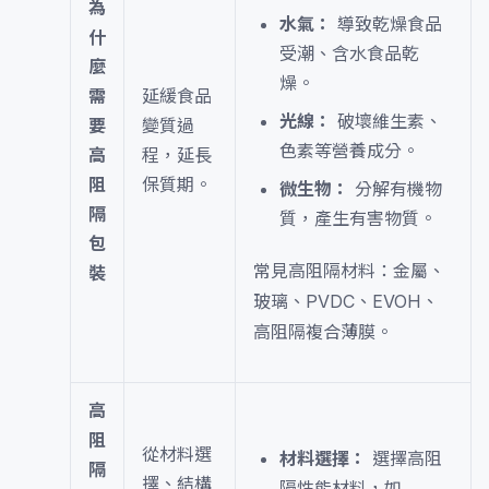
為
水氣：
導致乾燥食品
什
受潮、含水食品乾
麼
燥。
需
延緩食品
光線：
破壞維生素、
要
變質過
色素等營養成分。
高
程，延長
阻
保質期。
微生物：
分解有機物
隔
質，產生有害物質。
包
常見高阻隔材料：金屬、
裝
玻璃、PVDC、EVOH、
高阻隔複合薄膜。
高
阻
從材料選
材料選擇：
選擇高阻
隔
擇、結構
隔性能材料，如