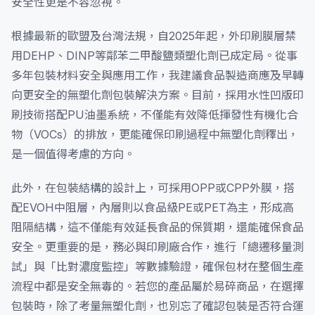
安全性更是不容忽視。
根據最新的歐盟及台灣法規，自2025年起，外印刷膜層禁
用DEHP、DINP等鄰苯二甲酸鹽類塑化劑已成定局。從事
多年包裝材料安全與應用工作，我建議食品製造商應及早轉
向更安全的無塑化劑包裝解決方案。目前，採用水性凹版印
刷技術搭配PU油墨系統，不僅能有效降低揮發性有機化合
物（VOCs）的排放，更能確保印刷過程中無塑化劑釋出，
是一個值得考慮的方向。
此外，在包裝結構的設計上，可採用OPP或CPP外膜，搭
配EVOH中阻層，內層則以食品級PE或PET為主，形成高
阻隔結構，這不僅能有效延長食品的保質期，還能確保食品
安全。更重要的是，務必與印刷廠合作，進行「總遷移量測
試」與「比對濃度監控」等數據驗證，確保包材在整個生產
流程中都是安全無毒的。若您的產品屬於易碎商品，在選擇
包裝時，除了考量無塑化劑，也別忘了確認包裝是否符合運