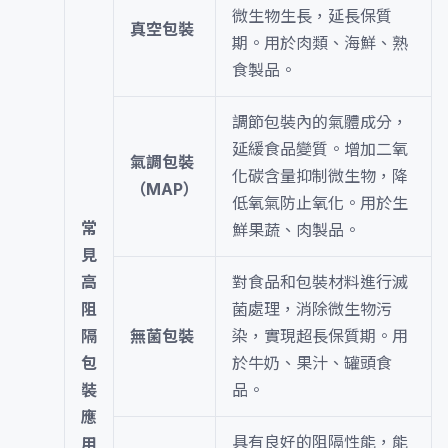
微生物生長，延長保質
真空包裝
期。用於肉類、海鮮、熟
食製品。
調節包裝內的氣體成分，
延緩食品變質。增加二氧
氣調包裝
化碳含量抑制微生物，降
（MAP）
低氧氣防止氧化。用於生
常
鮮果蔬、肉製品。
見
高
對食品和包裝材料進行滅
阻
菌處理，消除微生物污
隔
無菌包裝
染，實現超長保質期。用
包
於牛奶、果汁、罐頭食
裝
品。
應
具有良好的阻隔性能，能
用