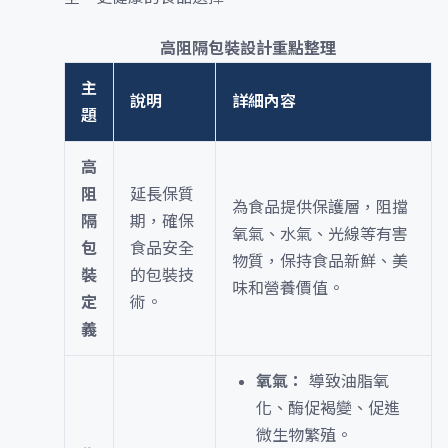
高阻隔包裝設計重點整理
主
說明
詳細內容
題
高
阻
延長保質
為食品提供保護層，阻擋
隔
期，確保
氧氣、水氣、光線等有害
包
食品安全
物質，保持食品新鮮、美
裝
的包裝技
味和營養價值。
定
術。
義
氧氣：
導致油脂氧
化、酶促褐變、促進
微生物繁殖。