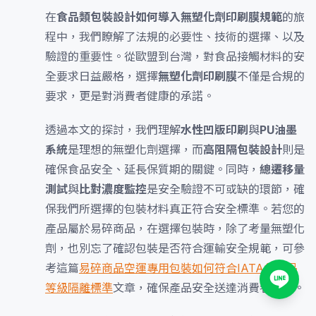
在
食品類包裝設計如何導入無塑化劑印刷膜規範
的旅
程中，我們瞭解了法規的必要性、技術的選擇、以及
驗證的重要性。從歐盟到台灣，對食品接觸材料的安
全要求日益嚴格，選擇
無塑化劑印刷膜
不僅是合規的
要求，更是對消費者健康的承諾。
透過本文的探討，我們理解
水性凹版印刷
與
PU油墨
系統
是理想的無塑化劑選擇，而
高阻隔包裝設計
則是
確保食品安全、延長保質期的關鍵。同時，
總遷移量
測試
與
比對濃度監控
是安全驗證不可或缺的環節，確
保我們所選擇的包裝材料真正符合安全標準。若您的
產品屬於易碎商品，在選擇包裝時，除了考量無塑化
劑，也別忘了確認包裝是否符合運輸安全規範，可參
考這篇
易碎商品空運專用包裝如何符合IATA危險品
等級隔離標準
文章，確保產品安全送達消費者手中。