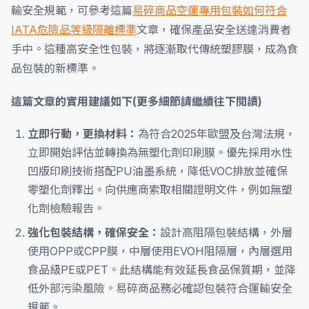
輸安全規範，可參考這篇
易碎商品空運專用包裝如何符合
IATA危險品等級隔離標準
文章，確保產品安全送達消費者
手中。這種高安全性包裝，將逐漸取代傳統塑膠膜，成為食
品包裝的新標準。
這篇文章的實用建議如下(更多細節請繼續往下閱讀)
立即行動，更換材料：
為符合2025年歐盟及台灣法規，
立即開始評估並轉換為無塑化劑印刷膜。優先採用水性
凹版印刷技術搭配PU油墨系統，降低VOC排放並確保
零塑化劑釋出。向供應商索取相關證明文件，例如無塑
化劑檢驗報告。
強化包裝結構，確保安全：
設計高阻隔包裝結構，外層
使用OPP或CPP膜，中層使用EVOH阻隔層，內層選用
食品級PE或PET。此結構能有效延長食品保質期，並降
低外部污染風險。易碎商品務必確認包裝符合運輸安全
規範。