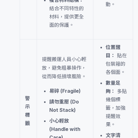
複合材料結構：
動。
結合不同特性的
材料，提供更全
面的保護。
位置醒
目：
貼在
提醒搬運人員小心輕
包裝箱的
放，避免粗暴操作，
各個面。
從而降低損壞風險。
數量足
易碎 (Fragile)
夠：
多貼
警
幾個標
請勿重壓 (Do
示
籤，加強
Not Stack)
標
提醒效
小心輕放
籤
果。
(Handle with
文字清
Care)