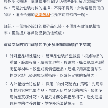
經過多次轉運，更應使用符合ISTA標準的包裝測試驗證材
料。而關於包裝材料的選擇，不得不提到，針對容易受潮的
物品，選擇合適的
防潮包材
也是不可或缺的一環。
謹記，一個精心設計的易碎品包裝，不僅能有效降低損壞
率，更能提升客戶對品牌的信賴感。
這篇文章的實用建議如下(更多細節請繼續往下閱讀)
針對產品特性選材： 易碎品包裝首重減震！根據物品的
重量、脆弱程度，精選氣泡布、珍珠棉、蜂巢紙或PU緩
衝墊等材料。較重或高價值產品，建議採用高密度珍珠
棉或客製化發泡成型緩衝座，以確保足夠的保護力。
內外箱結合防位移： 採用「內外箱結合」策略！先用緩
衝材料緊密包覆產品，再放入尺寸貼合的內箱，最後使
用抗壓瓦楞外箱。內箱尺寸務必與產品相符，避免運送
過程中的位移碰撞，並在外箱清楚標示「易