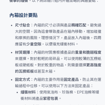
衝擊的緩衝
。以下將詳細介紹內外箱策略的具體要點：
內箱設計要點
尺寸貼合
：內箱的尺寸必須與產品
精確匹配
。避免過
大的空間，因為這會導致產品在箱內移動，增加碰撞
和摩擦的風險。理想情況下，產品放入內箱後，四周
應留有
少量空隙
，以便填充緩衝材料。
材質選擇
：內箱的材質應根據產品的
重量和脆弱程度
來選擇。對於較輕的易碎品，可以使用較薄的瓦楞紙
板或硬紙板。對於較重的物品，則需要選擇
更高強度
的瓦楞紙板
或甚至木箱。
固定方式
：內箱的主要作用是
固定產品
，防止其在運
輸過程中位移。可以使用以下方法來固定產品：
緩衝材料
：使用氣泡布、珍珠棉、EPE泡棉等緩
衝材料將產品
緊密包裹
。