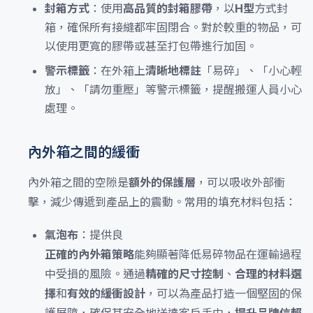
封箱方式
：使用
高品質的封箱膠帶
，以
H型
方式封
箱，確保所有接縫都牢固閉合。對於較重的物品，可
以使用更寬的膠帶或甚至打包帶進行加固。
警示標籤
：在外箱上
清晰地標註
「易碎」、「小心輕
放」、「請勿重壓」等警示標籤，提醒搬運人員小心
處理。
內外箱之間的緩衝
內外箱之間的空隙是
額外的保護層
，可以吸收外部衝
擊，減少傳遞到產品上的震動。常用的填充材料包括：
氣泡布
：提供良
正確的內外箱策略
能夠顯著降低易碎物品在運輸過程
中受損的風險。通過
精確的尺寸控制
、
合理的材料選
擇
和
有效的緩衝設計
，可以為產品打造一個堅固的保