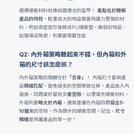
選擇緩衝材料就像挑選適合的盔甲！
重點在於瞭解
產品的特性
。較重或大的物品需要保護力更強的材
料，例如高密度珍珠棉或PU緩衝墊。脆弱的物品，
如玻璃或陶瓷，則需要吸震性能
Q2: 內外箱策略聽起來不錯，但內箱和外
箱的尺寸該怎麼抓？
內外箱策略的精髓在於
「合身」
！ 內箱尺寸要與產
品
精確匹配
，避免過多的空間導致位移。產品放入內
箱後，四周最好留有
少量空隙
，以便填充緩衝材料。
外箱則要
略大於內箱
，通常建議在內箱四周
留出5-
10釐米
的空隙，作為額外的緩衝空間。記住，
尺寸
精確
是保護產品的第一步！