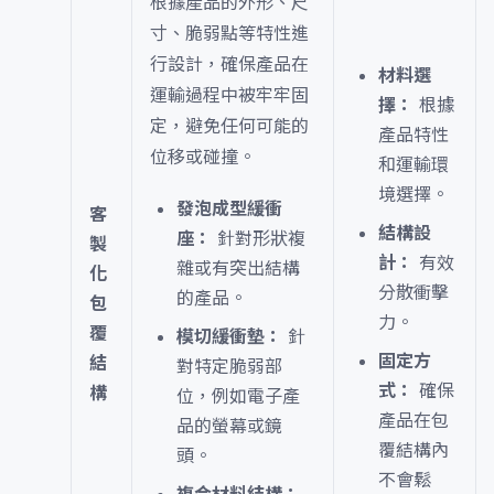
根據產品的外形、尺
寸、脆弱點等特性進
行設計，確保產品在
材料選
運輸過程中被牢牢固
擇：
根據
定，避免任何可能的
產品特性
位移或碰撞。
和運輸環
境選擇。
發泡成型緩衝
客
結構設
座：
針對形狀複
製
計：
有效
雜或有突出結構
化
分散衝擊
的產品。
包
力。
覆
模切緩衝墊：
針
固定方
結
對特定脆弱部
式：
確保
構
位，例如電子產
產品在包
品的螢幕或鏡
覆結構內
頭。
不會鬆