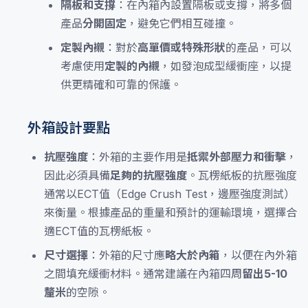
隔板和支撐
：在內箱內設置隔板或支撐，將多個
產品
分開固定
，避免它們相互碰撞。
定製內襯
：對於
高單價或特殊形狀
的產品，可以
考慮使用
定製的內襯
，如發泡成型緩衝座，以提
供更精確和可靠的保護。
外箱設計要點
抗壓強度
：外箱的主要作用是
抵禦外部壓力和衝擊
，
因此必須具備
足夠的抗壓強度
。瓦楞紙板的抗壓強度
通常以ECT值（Edge Crush Test，邊壓強度測試）
來衡量。根據產品的重量和預計的運輸環境，選擇合
適ECT值的瓦楞紙板。
尺寸選擇
：外箱的尺寸應
略大於內箱
，以便在內外箱
之間填充緩衝材料。通常建議在內箱四周
留出5-10
釐米
的空隙。