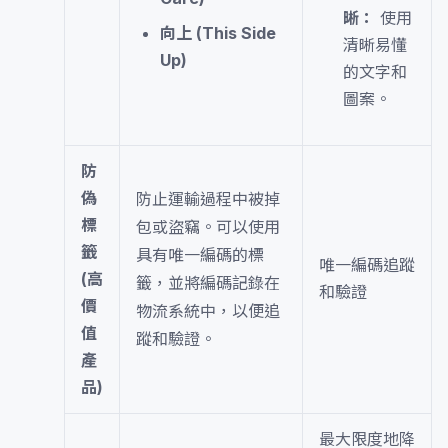
晰：
使用
向上 (This Side
清晰易懂
Up)
的文字和
圖案。
防
偽
防止運輸過程中被掉
標
包或盜竊。可以使用
籤
具有唯一編碼的標
唯一編碼追蹤
(高
籤，並將編碼記錄在
和驗證
價
物流系統中，以便追
值
蹤和驗證。
產
品)
最大限度地降