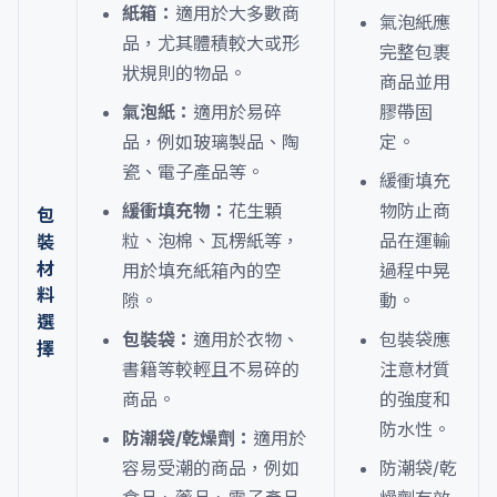
紙箱：
適用於大多數商
氣泡紙應
品，尤其體積較大或形
完整包裹
狀規則的物品。
商品並用
氣泡紙：
適用於易碎
膠帶固
品，例如玻璃製品、陶
定。
瓷、電子產品等。
緩衝填充
緩衝填充物：
花生顆
物防止商
包
粒、泡棉、瓦楞紙等，
品在運輸
裝
材
用於填充紙箱內的空
過程中晃
料
隙。
動。
選
包裝袋：
適用於衣物、
包裝袋應
擇
書籍等較輕且不易碎的
注意材質
商品。
的強度和
防水性。
防潮袋/乾燥劑：
適用於
容易受潮的商品，例如
防潮袋/乾