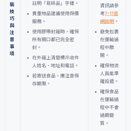
註明「易碎品」字樣。
裝
資訊請參
技
貴重物品建議使用保價
考
7-11官
巧
服務。
網說明
。
與
使用膠帶封箱時，確保
避免包裹
注
意
所有開口都已完全密
在運輸過
事
封。
程中散
項
開。
在外箱上清楚標示收件
人姓名、地址和電話。
確保物流
人員能準
若寄送食品，應注意保
確投遞。
存期限。
確保食品
在運輸過
程中不會
過期變
質。