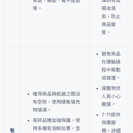
食品、藥品、電子產品
燥劑有效
等。
吸收濕
氣，防止
商品變
質。
避免商品
在運輸過
程中晃動
或碰撞。
提醒物流
確保商品與紙箱之間沒
人員小心
有空隙，使用緩衝填充
搬運。
物填滿。
7-11提供
易碎品應加強保護，使
保價服
用多層氣泡紙包裹，並
包
務，詳細