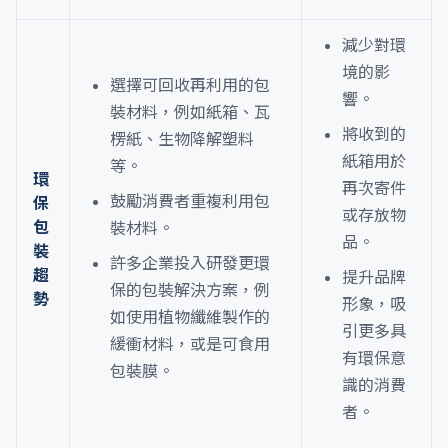
減少對環
境的影
選擇可回收再利用的包
響。
裝材料，例如紙箱、瓦
將收到的
楞紙、生物降解塑料
紙箱用於
等。
環
再次寄件
鼓勵消費者重複利用包
保
或存放物
包
裝材料。
品。
裝
許多企業投入研發更環
趨
提升品牌
保的包裝解決方案，例
勢
形象，吸
如使用植物纖維製作的
引更多具
緩衝材料，或是可食用
有環保意
包裝膜。
識的消費
者。