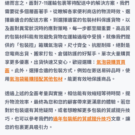
總而言之，面對
7-11運輸包裹等待配送中的解決方案
，我們
需要從多個層面著手。從瞭解各家便利商店的物流時效、選
擇最適合的配送方案，到選擇適當的包裝材料保護貨物，以
及面對異常狀況時的應對策略，每一步都至關重要。高品質
的包裝材料能有效避免貨物在運輸過程中受損，就像我們提
供的「包裝控」箱購氣泡袋，尺寸齊全、抗壓耐摔，絕對是
您電商出貨、搬家打包、倉儲防護的好幫手。單次大量購買
享更多優惠，出貨快速又安心，歡迎選購：
氣泡袋購買頁
面
。此外，選擇合適的包裝方式，例如在寄送易碎品時，使
用
氣泡袋箱購搭配其他包材
，能更有效地保護商品。
透過上述的全面考量與實施，相信能有效縮短等待時間，提
升物流效率，最終為您和您的顧客帶來更滿意的體驗。若您
對於包裝還有其他疑問，或者想瞭解更多包裝的質感提升技
巧，也可以參考我們的
過年包裝紙的質感提升技巧
文章，讓
您的包裹更具吸引力。