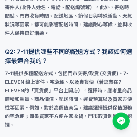
寄件人/收件人姓名、電話、配送編號等）。此外，寄送時
間點、門市收貨時間、配送地區、節假日與特殊活動、天氣
狀況等因素，都可能影響配送時間，建議耐心等候，並與收
件人保持良好溝通。
Q2: 7-11提供哪些不同的配送方式？我該如何選
擇最適合我的？
7-11提供多種配送方式，包括
門市交寄/取貨 (交貨便)
、
7-
ELEVEN 線上寄件
、
宅急便
、以及
賣貨便
（若您有在7-
ELEVEN的「賣貨便」平台上開店）。選擇時，應考量
商品
體積和重量
、
商品價值
、
配送時間
、
運費預算
以及
買家方便
性
等因素。例如，對於高價值商品，建議選擇提供保值服務
的宅急便；如果買家不方便在家收貨，門市取貨則是最佳選
擇。