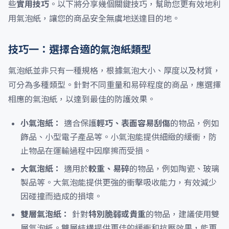
些
實用技巧
。以下將分享幾個關鍵技巧，幫助您更有效地利
用氣泡紙，讓您的商品安全無虞地送達目的地。
技巧一：選擇合適的氣泡紙類型
氣泡紙並非只有一種規格，根據氣泡大小、厚度以及材質，
可分為多種類型。針對不同重量和易碎程度的商品，應選擇
相應的氣泡紙，以達到最佳的防護效果。
小氣泡紙：
適合保護
輕巧、表面容易刮傷
的物品，例如
飾品、小型電子產品等。小氣泡能提供細緻的緩衝，防
止物品在運輸過程中因摩擦而受損。
大氣泡紙：
適用於
較重、易碎
的物品，例如陶瓷、玻璃
製品等。大氣泡能提供更強的衝擊吸收能力，有效減少
因碰撞而造成的損壞。
雙層氣泡紙：
針對
特別脆弱或貴重
的物品，建議使用雙
層氣泡紙。雙層結構提供更佳的緩衝和抗壓效果，能更