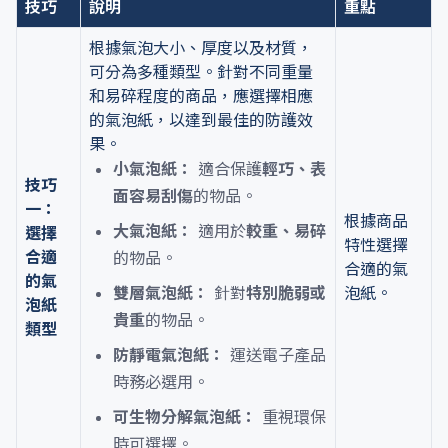
技巧
說明
重點
根據氣泡大小、厚度以及材質，
可分為多種類型。針對不同重量
和易碎程度的商品，應選擇相應
的氣泡紙，以達到最佳的防護效
果。
小氣泡紙：
適合保護
輕巧、表
技巧
面容易刮傷
的物品。
一：
根據商品
大氣泡紙：
適用於
較重、易碎
選擇
特性選擇
合適
的物品。
合適的氣
的氣
雙層氣泡紙：
針對
特別脆弱或
泡紙。
泡紙
貴重
的物品。
類型
防靜電氣泡紙：
運送電子產品
時務必選用。
可生物分解氣泡紙：
重視環保
時可選擇。