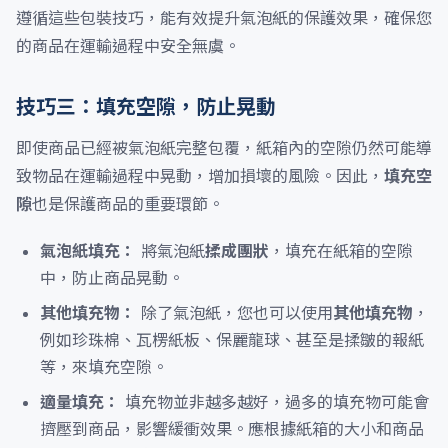
遵循這些包裝技巧，能有效提升氣泡紙的保護效果，確保您
的商品在運輸過程中安全無虞。
技巧三：填充空隙，防止晃動
即使商品已經被氣泡紙完整包覆，紙箱內的空隙仍然可能導
致物品在運輸過程中晃動，增加損壞的風險。因此，
填充空
隙
也是保護商品的重要環節。
氣泡紙填充：
將氣泡紙
揉成團狀
，填充在紙箱的空隙
中，防止商品晃動。
其他填充物：
除了氣泡紙，您也可以使用
其他填充物
，
例如珍珠棉、瓦楞紙板、保麗龍球、甚至是揉皺的報紙
等，來填充空隙。
適量填充：
填充物並非越多越好，過多的填充物可能會
擠壓到商品，影響緩衝效果。應根據紙箱的大小和商品