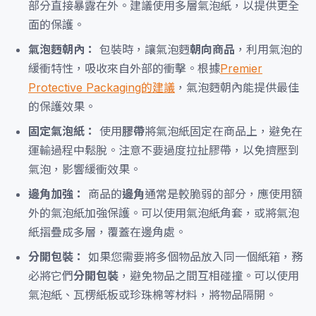
部分直接暴露在外。建議使用多層氣泡紙，以提供更全
面的保護。
氣泡麪朝內：
包裝時，讓氣泡麪
朝向商品
，利用氣泡的
緩衝特性，吸收來自外部的衝擊。根據
Premier
Protective Packaging的建議
，氣泡麪朝內能提供最佳
的保護效果。
固定氣泡紙：
使用
膠帶
將氣泡紙固定在商品上，避免在
運輸過程中鬆脫。注意不要過度拉扯膠帶，以免擠壓到
氣泡，影響緩衝效果。
邊角加強：
商品的
邊角
通常是較脆弱的部分，應使用額
外的氣泡紙加強保護。可以使用氣泡紙角套，或將氣泡
紙摺疊成多層，覆蓋在邊角處。
分開包裝：
如果您需要將多個物品放入同一個紙箱，務
必將它們
分開包裝
，避免物品之間互相碰撞。可以使用
氣泡紙、瓦楞紙板或珍珠棉等材料，將物品隔開。