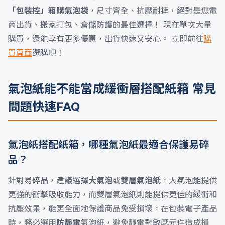
「包裝控」箱購氣泡袋
，尺寸齊全、抗壓耐摔，絕對是您電
商出貨、搬家打包、倉儲防護的最佳選擇！ 現在單次大量
購買，還能享有更多優惠，出貨快速又安心。 立即前往
購
買頁面
選購吧！
氣泡紙能不能當成緩衝層搭配紙箱 常見
問題快速FAQ
氣泡紙搭配紙箱，哪種氣泡紙最適合保護易碎
品？
針對易碎品，建議選擇
大氣泡
或
雙層氣泡紙
。大氣泡能提供
更強的衝擊吸收能力，而雙層氣泡紙則能提供更佳的緩衝和
抗壓效果，能更全面地保護商品免受損壞。在包裝電子產品
時，務必選用
防靜電
氣泡紙，避免靜電對敏感元件造成損