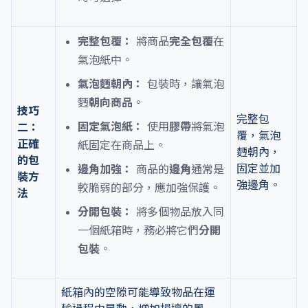
完整包覆：
將商品
完全包覆
在
氣泡紙中。
氣泡麪朝內：
包裝時，讓氣泡
麪
朝向商品
。
技巧
完整包
固定氣泡紙：
使用
膠帶
將氣泡
二：
覆，氣泡
正確
紙固定在商品上。
麪朝內，
的包
固定並加
邊角加強：
商品的
邊角
通常是
裝方
強邊角。
較脆弱的部分，應加強保護。
法
分開包裝：
將多個物品放入同
一個紙箱時，務必將它們
分開
包裝
。
紙箱內的空隙可能導致物品在運