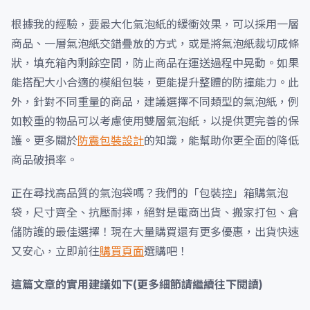
根據我的經驗，要最大化氣泡紙的緩衝效果，可以採用一層
商品、一層氣泡紙交錯疊放的方式，或是將氣泡紙裁切成條
狀，填充箱內剩餘空間，防止商品在運送過程中晃動。如果
能搭配大小合適的模組包裝，更能提升整體的防撞能力。此
外，針對不同重量的商品，建議選擇不同類型的氣泡紙，例
如較重的物品可以考慮使用雙層氣泡紙，以提供更完善的保
護。更多關於
防震包裝設計
的知識，能幫助你更全面的降低
商品破損率。
正在尋找高品質的氣泡袋嗎？我們的「包裝控」箱購氣泡
袋，尺寸齊全、抗壓耐摔，絕對是電商出貨、搬家打包、倉
儲防護的最佳選擇！現在大量購買還有更多優惠，出貨快速
又安心，立即前往
購買頁面
選購吧！
這篇文章的實用建議如下(更多細節請繼續往下閱讀)