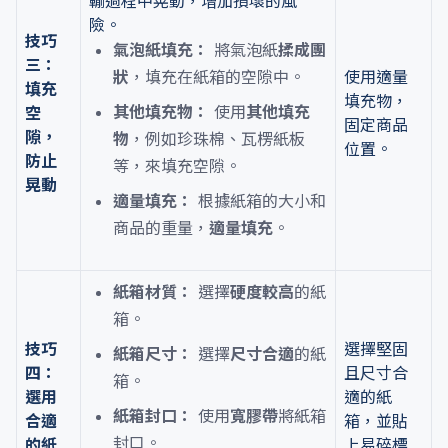
輸過程中晃動，增加損壞的風
險。
技巧
氣泡紙填充：
將氣泡紙
揉成團
三：
狀
，填充在紙箱的空隙中。
使用適量
填充
填充物，
其他填充物：
使用
其他填充
空
固定商品
隙，
物
，例如珍珠棉、瓦楞紙板
位置。
防止
等，來填充空隙。
晃動
適量填充：
根據紙箱的大小和
商品的重量，
適量填充
。
紙箱材質：
選擇
硬度較高
的紙
箱。
技巧
選擇堅固
紙箱尺寸：
選擇
尺寸合適
的紙
四：
且尺寸合
箱。
選用
適的紙
紙箱封口：
使用
寬膠帶
將紙箱
合適
箱，並貼
封口。
的紙
上易碎標