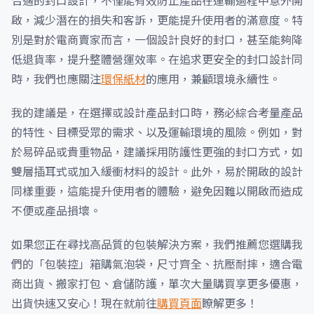
合適的封口設計，不僅能有效防止產品在運輸過程中意外開
啟，減少潛在的損失和客訴，更能提升使用者的滿意度。特
別是對於電商賣家而言，一個設計良好的封口，甚至能夠降
低退貨率，提升整體營運效率。在追求更安全的封口設計同
時，我們也應關注
環保紙材
的應用，兼顧環境永續性。
我的建議是，在選擇或設計產品封口時，務必綜合考量產品
的特性、目標受眾的需求、以及運輸環境的風險。例如，對
於易碎品或貴重物品，建議採用防護性更強的封口方式，如
雙層插耳式或加入緩衝材料的設計。此外，易於開啟的設計
同樣重要，這能提升使用者的體驗，避免因難以開啟而造成
不便或產品損壞。
如果您正在尋找高品質的包裝解決方案，我們推薦您選購我
們的「包裝控」箱購氣泡袋，尺寸齊全、抗壓耐摔，適合電
商出貨、搬家打包、倉儲防護，單次大量購買享更多優惠，
出貨快速又安心！現在就前往
購買頁面
瞭解更多！