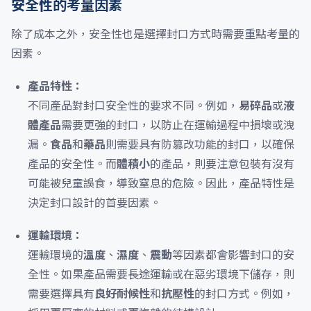
安全性的考量因素
除了成本之外，安全性也是選擇封口方式時需要重點考量的
因素。
產品特性：
不同產品對封口安全性的要求不同。例如，
易碎品
或
液
體產品
需要更強的封口，以防止在運輸過程中損壞或洩
漏。
食品
和
藥品
則需要具有防篡改功能的封口，以確保
產品的安全性。而
體積小
的產品，則要注意包裝有沒有
可能被兒童誤食，導致窒息的危險。因此，產品特性是
決定封口設計的首要因素。
運輸環境：
運輸環境的
溫度
、
濕度
、
震動
等因素都會影響封口的安
全性。如果產品需要長途運輸或在惡劣環境下儲存，則
需要選擇具有
良好耐候性
和
抗壓性
的封口方式。例如，