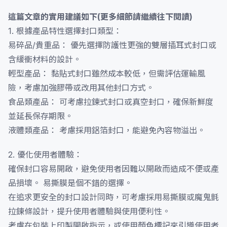
這篇文章的實用建議如下(更多細節請繼續往下閱讀)
1. 根據產品特性選擇封口類型：
易碎品/貴重品： 優先選擇防護性更強的雙層插耳式封口或
含緩衝材料的設計。
輕型產品： 黏貼式封口雖然成本較低，但需評估運輸風
險，考慮加強膠帶或改用其他封口方式。
食品類產品： 可考慮拉鍊式封口或真空封口，確保新鮮度
並延長保存期限。
液體類產品： 考慮採用鋁箔封口，能避免內容物溢出。
2. 優化使用者體驗：
確保封口容易開啟，避免使用者因難以開啟而造成不便或產
品損壞。 易撕膜是個不錯的選擇。
在追求更安全的封口設計同時，可考慮採用易撕膜或魔鬼氈
拉鍊條設計，提升使用者體驗與使用便利性。
考慮在包裝上印製開啟指示，或使用顏色標記來引導使用者