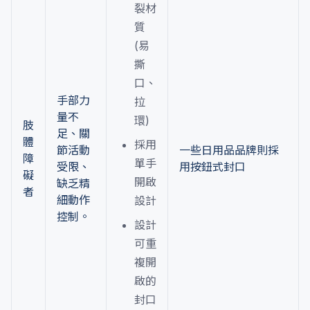
裂材
質
(易
撕
口、
手部力
拉
量不
環)
肢
足、關
體
採用
節活動
一些日用品品牌則採
障
單手
受限、
用按鈕式封口
礙
開啟
缺乏精
者
細動作
設計
控制。
設計
可重
複開
啟的
封口