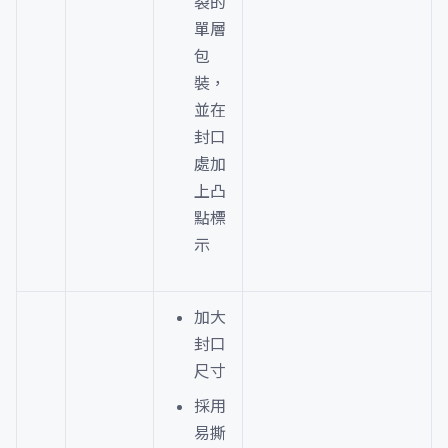
裂的
單層
包
裝，
並在
封口
處加
上凸
點標
示
加大
封口
尺寸
採用
易撕