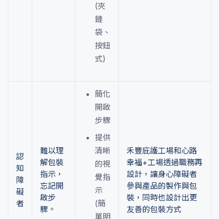
(夾
鏈
袋、
按鈕
式)
簡化
開啟
步驟
提供
難以理
清晰
禾豐庇護工場和心路
認
解包裝
幸福+工場透過職務再
的視
知
指示，
設計，讓身心障礙者
覺指
障
忘記開
參與產品的製作與包
示
礙
啟步
裝，同時也設計出更
者
(簡
驟。
友善的包裝方式
單明