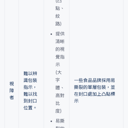
(凸
點、
紋
路)
提供
清晰
的視
覺指
示
(大
難以辨
字
識包裝
一些食品品牌採用易
視
指示，
撕裂的單層包裝，並
體、
障
難以找
在封口處加上凸點標
高對
者
到封口
示
比
位置。
度)
易撕