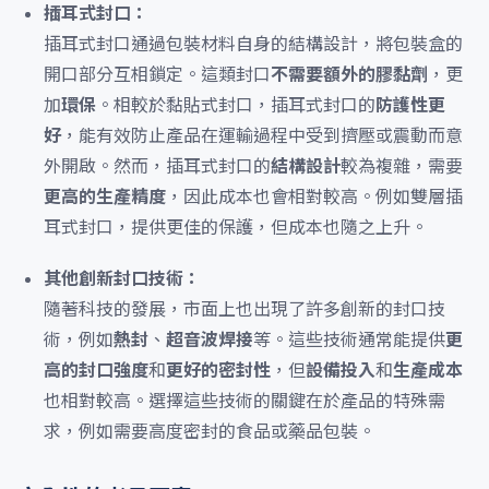
插耳式封口：
插耳式封口通過包裝材料自身的結構設計，將包裝盒的
開口部分互相鎖定。這類封口
不需要額外的膠黏劑
，更
加
環保
。相較於黏貼式封口，插耳式封口的
防護性更
好
，能有效防止產品在運輸過程中受到擠壓或震動而意
外開啟。然而，插耳式封口的
結構設計
較為複雜，需要
更高的生產精度
，因此成本也會相對較高。例如雙層插
耳式封口，提供更佳的保護，但成本也隨之上升。
其他創新封口技術：
隨著科技的發展，市面上也出現了許多創新的封口技
術，例如
熱封
、
超音波焊接
等。這些技術通常能提供
更
高的封口強度
和
更好的密封性
，但
設備投入
和
生產成本
也相對較高。選擇這些技術的關鍵在於產品的特殊需
求，例如需要高度密封的食品或藥品包裝。