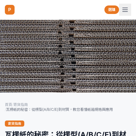
P
選購
首頁
/
寄貨指南
/
瓦楞紙的秘密：從楞型(A/B/C/E)到材質，教您看懂紙箱規格與應用
寄貨指南
瓦楞紙的秘密：從楞型(A/B/C/E)到材