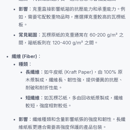
影響
：克重直接影響紙箱的抗壓能力和承重能力。例
如，需要宅配較重物品時，應選擇克重較高的瓦楞紙
板。
常見範圍
：瓦楞原紙的克重通常在 60-200 g/m² 之
間，箱紙板則在 120-400 g/m² 之間。
纖維 (Fiber)
：
種類
：
長纖維
：如牛皮紙 (Kraft Paper)，由 100% 原
木漿製成，纖維長、韌性強，提供優異的抗壓、
耐破和耐折性能。
短纖維
：如瓦楞芯紙，多由回收紙漿製成，纖維
較短，強度相對較低。
影響
：纖維種類和含量影響紙張的強度和韌性。長纖
維紙板更適合需要高強度保護的產品包裝。