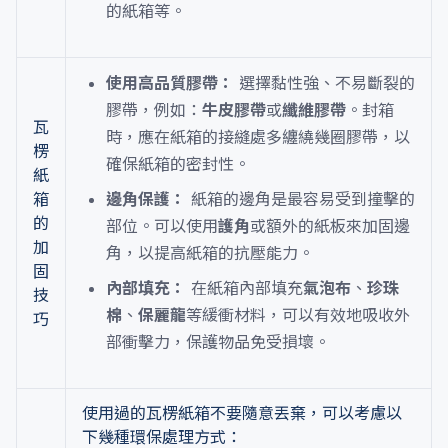
的紙箱等。
使用高品質膠帶：
選擇黏性強、不易斷裂的
膠帶，例如：
牛皮膠帶
或
纖維膠帶
。封箱
瓦
時，應在紙箱的接縫處多纏繞幾圈膠帶，以
楞
確保紙箱的密封性。
紙
箱
邊角保護：
紙箱的邊角是最容易受到撞擊的
的
部位。可以使用
護角
或額外的紙板來加固邊
加
角，以提高紙箱的抗壓能力。
固
內部填充：
在紙箱內部填充
氣泡布
、
珍珠
技
棉
、
保麗龍
等緩衝材料，可以有效地吸收外
巧
部衝擊力，保護物品免受損壞。
使用過的瓦楞紙箱不要隨意丟棄，可以考慮以
下幾種環保處理方式：