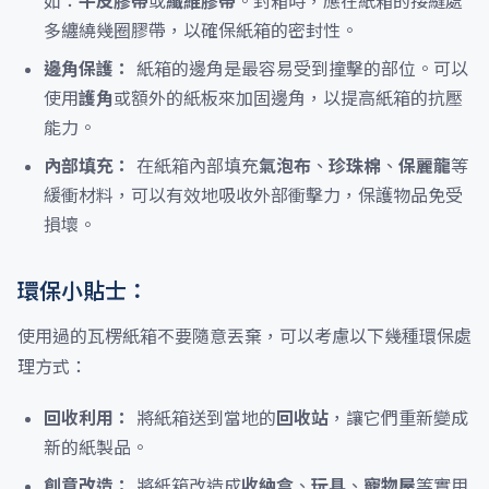
如：
牛皮膠帶
或
纖維膠帶
。封箱時，應在紙箱的接縫處
多纏繞幾圈膠帶，以確保紙箱的密封性。
邊角保護：
紙箱的邊角是最容易受到撞擊的部位。可以
使用
護角
或額外的紙板來加固邊角，以提高紙箱的抗壓
能力。
內部填充：
在紙箱內部填充
氣泡布
、
珍珠棉
、
保麗龍
等
緩衝材料，可以有效地吸收外部衝擊力，保護物品免受
損壞。
環保小貼士：
使用過的瓦楞紙箱不要隨意丟棄，可以考慮以下幾種環保處
理方式：
回收利用：
將紙箱送到當地的
回收站
，讓它們重新變成
新的紙製品。
創意改造：
將紙箱改造成
收納盒
、
玩具
、
寵物屋
等實用