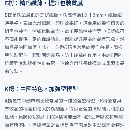
E楞：精巧纖薄，提升包裝質感
E楞
是楞型最低的瓦楞紙板，楞高僅為1.0-1.8mm，紙板纖
薄平整，表面光滑細膩，印刷效果好，適合用於製作精美的
銷售包裝盒，例如化妝品盒、電子產品包裝盒等 。E楞紙箱
不僅能提供一定的保護功能，還能提升產品的品牌形象，增
加產品的附加值。此外，E楞紙箱也常用於製作內襯、隔板
等包裝配件，起到固定產品、防止碰撞的作用。由於E楞的
抗壓強度和緩衝性能有限，不適合用於長途運輸或重型產品
的包裝。
K楞：中國特色，加強型楞型
K楞
是在中國市場比較常見的一種加強型楞型。K楞通常具
有較高的楞高和較大的楞間距，提供更強的抗壓能力和緩衝
性能。具體K楞的尺寸和規格可能因不同的生產廠家和應用
而有所不同，但總體設計目標是為了滿足對重型或需要特殊