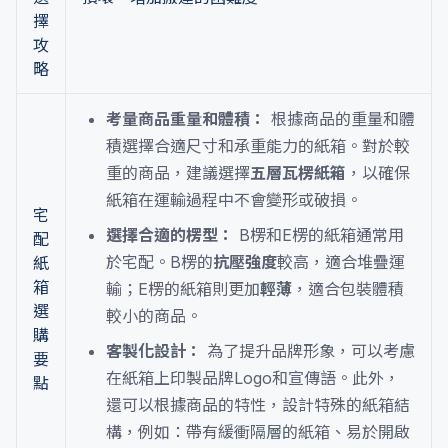
擇
攻
略
考量商品重量和體積：
根據商品的重量和體
積選擇合適尺寸和承重能力的紙箱。對於較
重的商品，建議選擇
五層瓦楞紙箱
，以確保
紙箱在運輸過程中不會變形或破損。
宅
選擇合適的楞型：
B楞和E楞的紙箱通常用
配
於宅配。B楞的
抗壓強度
較高，適合堆疊運
紙
箱
輸；E楞的紙箱則更加
輕薄
，適合包裝體積
選
較小的商品。
購
客製化設計：
為了提升品牌形象，可以考慮
要
在紙箱上印製品牌Logo和宣傳語。此外，
點
還可以根據商品的特性，設計特殊的紙箱結
構，例如：帶有緩衝隔層的紙箱、易於開啟