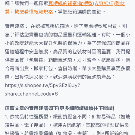
嗎？讓我們一起探索
瓦楞紙的祕密:從楞型(A/B/C/E)到材
質，教您看懂紙箱規格
，掌握紙箱選購的關鍵。
實用建議： 在選擇瓦楞紙箱時，除了考慮楞型和材質，別
忘了評估您需要包裝的物品重量和運輸距離。有時，一個小
小的改變就能大大提升包裝的保護力。為了確保您的商品在
運輸過程中安全無虞，高品質的包裝材料至關重要。我們提
供高品質「包裝控」箱購氣泡袋，尺寸齊全、抗壓耐摔，適
合電商出貨、搬家打包、倉儲防護，單次大量購買享更多優
惠，出貨快速又安心。歡迎選購我們的氣泡袋產品：
https://s.shopee.tw/5pvSEzl6Jy?
share_channel_code=6。
這篇文章的實用建議如下(更多細節請繼續往下閱讀)
1. 依物品特性選楞型，緩衝抗壓各不同：針對易碎品（如玻
璃製品、電子產品），選用A楞紙箱，其較高的楞型提供良
好緩衝。若需堆疊運輸（如食品、書籍），則B楞紙箱的抗