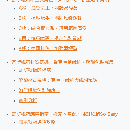
瓦楞紙箱楞型大解密：A、B、C、E 型號全解析
A楞：緩衝之王，呵護易碎品
B楞：抗壓能手，穩固堆疊運輸
C楞：綜合實力派，適用範圍廣泛
E楞：精巧纖薄，提升包裝質感
K楞：中國特色，加強型楞型
瓦楞紙箱材質密碼：從克重到纖維，解鎖包裝強度
瓦楞紙板的構成
解讀材質規格：克重、纖維與紙材種類
如何解鎖包裝強度？
實例分析
瓦楞紙箱應用指南：搬家、宅配，挑對紙箱So Easy！
搬家紙箱選擇攻略：