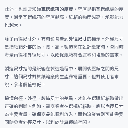
此外，也需要知道
瓦楞紙箱的厚度
，壁厚是指瓦楞紙板的厚
度。通常瓦楞紙箱的壁厚越高，紙箱的強度越高，承載能力
也越大。
除了內徑尺寸外，有時也會看到
外徑尺寸
的標示。外徑尺寸
是指紙箱
外部
的長、寬、高。製造商在設計紙箱時，會同時
考量內徑和外徑尺寸，以確保紙箱符合運輸和堆疊的需求。
製造尺寸
指的是紙箱在製造過程中，展開後壓線之間的尺
寸。這個尺寸對於紙箱廠的生產非常重要，但對使用者來
說，參考價值較低。
搞懂內徑、外徑、製造尺寸的差異，才能在選購紙箱時做出
正確的判斷。例如，電商業者在選擇紙箱時，應以
內徑尺寸
為主要考量，確保商品能順利放入。而物流業者則可能需要
同時參考
外徑尺寸
，以利於計算運輸空間。