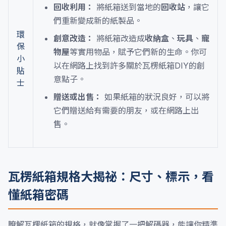
回收利用：
將紙箱送到當地的
回收站
，讓它
們重新變成新的紙製品。
環
創意改造：
將紙箱改造成
收納盒
、
玩具
、
寵
保
物屋
等實用物品，賦予它們新的生命。你可
小
以在網路上找到許多關於瓦楞紙箱DIY的創
貼
意點子。
士
贈送或出售：
如果紙箱的狀況良好，可以將
它們贈送給有需要的朋友，或在網路上出
售。
瓦楞紙箱規格大揭祕：尺寸、標示，看
懂紙箱密碼
瞭解瓦楞紙箱的規格，就像掌握了一把解碼器，能讓你精準