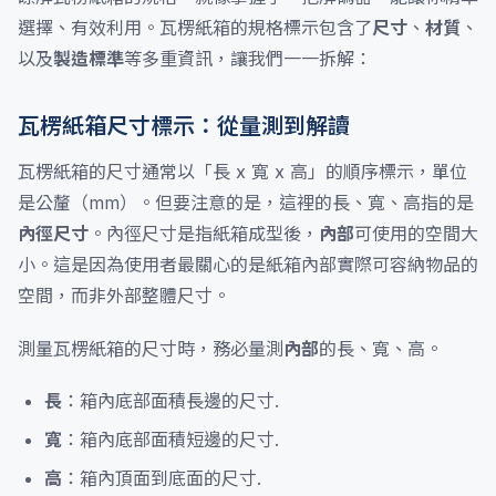
選擇、有效利用。瓦楞紙箱的規格標示包含了
尺寸
、
材質
、
以及
製造標準
等多重資訊，讓我們一一拆解：
瓦楞紙箱尺寸標示：從量測到解讀
瓦楞紙箱的尺寸通常以「長 x 寬 x 高」的順序標示，單位
是公釐（mm）。但要注意的是，這裡的長、寬、高指的是
內徑尺寸
。內徑尺寸是指紙箱成型後，
內部
可使用的空間大
小。這是因為使用者最關心的是紙箱內部實際可容納物品的
空間，而非外部整體尺寸。
測量瓦楞紙箱的尺寸時，務必量測
內部
的長、寬、高。
長
：箱內底部面積長邊的尺寸.
寬
：箱內底部面積短邊的尺寸.
高
：箱內頂面到底面的尺寸.