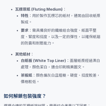
瓦楞原紙 (Fluting Medium)
：
特性
：用於製作瓦楞芯的紙材，通常由回收紙漿
製成。
要求
：需具備良好的纖維結合強度、紙面平整
度、緊度和挺度，以及一定的彈性，以確保紙箱
的防震和耐壓能力。
其他紙材
：
白紙板 (White Top Liner)
：面層紙漿經過漂白
處理，顏色潔白，適合印刷精美圖文。
茶板紙
：顏色偏灰白且粗糙，硬度、挺度較差，
價格較低。
如何解鎖包裝強度？
選擇合適的瓦楞紙箱材質，需要綜合考量以下因素：