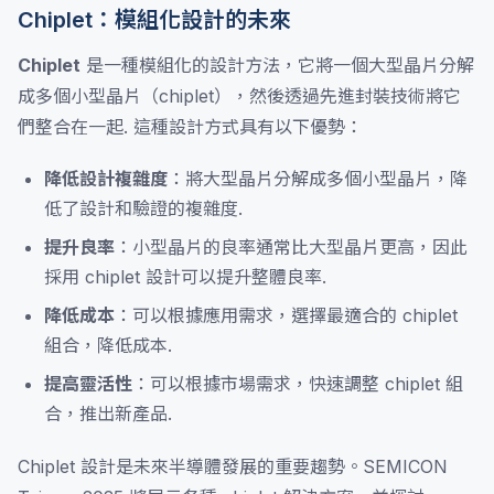
Chiplet：模組化設計的未來
Chiplet
是一種模組化的設計方法，它將一個大型晶片分解
成多個小型晶片（chiplet），然後透過先進封裝技術將它
們整合在一起. 這種設計方式具有以下優勢：
降低設計複雜度
：將大型晶片分解成多個小型晶片，降
低了設計和驗證的複雜度.
提升良率
：小型晶片的良率通常比大型晶片更高，因此
採用 chiplet 設計可以提升整體良率.
降低成本
：可以根據應用需求，選擇最適合的 chiplet
組合，降低成本.
提高靈活性
：可以根據市場需求，快速調整 chiplet 組
合，推出新產品.
Chiplet 設計是未來半導體發展的重要趨勢。SEMICON