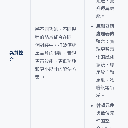
距離，提
升運算效
能。
感測器與
將不同功能、不同製
處理器的
程的晶片整合在同一
整合
：實
個封裝中，打破傳統
現更智慧
異質整
單晶片的限制，實現
化的感測
合
更高效能、更低功耗
系統，應
和更小尺寸的解決方
用於自動
案 。
駕駛、物
聯網等領
域。
射頻元件
與數位元
件的整