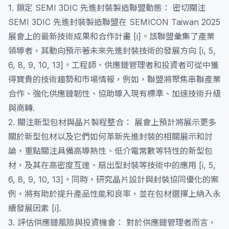
1. 鎖定 SEMI 3DIC 先進封裝製造聯盟動態： 密切關注
SEMI 3DIC 先進封裝製造聯盟在 SEMICON Taiwan 2025
展會上的最新技術成果和合作計畫 [i]。該聯盟彙集了產業
領導者，其動向預示著未來先進封裝技術的發展方向 [i, 5,
6, 8, 9, 10, 13]。工程師、供應鏈管理者和投資者可從中獲
得寶貴的技術趨勢和市場情報，例如，聯盟將聚焦串聯產業
合作、強化供應鏈韌性、協助導入現有標準、加速技術升級
與商轉.
2. 關注新型包材與晶片製程整合： 展會上預計將展示更多
關於新型包材以及它們如何革新先進封裝的相關展示和討
論，重點關注具備高導熱性、低介電常數等特性的新型包
材，及其在高密度互連、扇出型封裝等技術中的應用 [i, 5,
6, 8, 9, 10, 13]。同時，研究晶片設計與封裝協同優化的案
例，將有助於提升產品性能和良率，並在包材選擇上納入永
續發展因素 [i].
3. 評估供應鏈風險與投資機會： 對於供應鏈管理者而言，