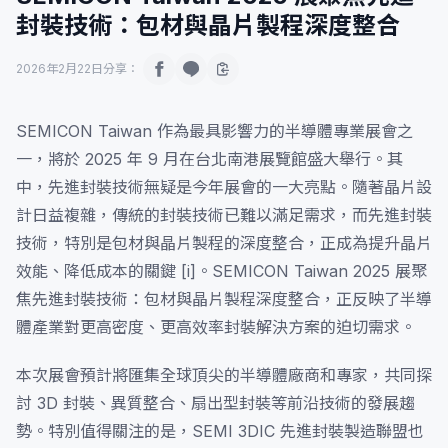
封裝技術：包材與晶片製程深度整合
2026年2月22日
分享：
SEMICON Taiwan 作為最具影響力的半導體專業展會之
一，將於 2025 年 9 月在台北南港展覽館盛大舉行。其
中，先進封裝技術無疑是今年展會的一大亮點。隨著晶片設
計日益複雜，傳統的封裝技術已難以滿足需求，而先進封裝
技術，特別是包材與晶片製程的深度整合，正成為提升晶片
效能、降低成本的關鍵 [i]。SEMICON Taiwan 2025 展聚
焦先進封裝技術：包材與晶片製程深度整合，正反映了半導
體產業對更高密度、更高效率封裝解決方案的迫切需求。
本次展會預計將匯集全球頂尖的半導體廠商和專家，共同探
討 3D 封裝、異質整合、扇出型封裝等前沿技術的發展趨
勢。特別值得關注的是，SEMI 3DIC 先進封裝製造聯盟也