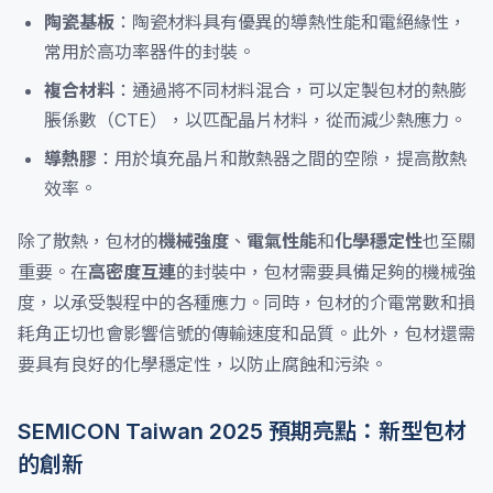
陶瓷基板
：陶瓷材料具有優異的導熱性能和電絕緣性，
常用於高功率器件的封裝。
複合材料
：通過將不同材料混合，可以定製包材的熱膨
脹係數（CTE），以匹配晶片材料，從而減少熱應力。
導熱膠
：用於填充晶片和散熱器之間的空隙，提高散熱
效率。
除了散熱，包材的
機械強度
、
電氣性能
和
化學穩定性
也至關
重要。在
高密度互連
的封裝中，包材需要具備足夠的機械強
度，以承受製程中的各種應力。同時，包材的介電常數和損
耗角正切也會影響信號的傳輸速度和品質。此外，包材還需
要具有良好的化學穩定性，以防止腐蝕和污染。
SEMICON Taiwan 2025 預期亮點：新型包材
的創新