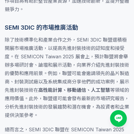
作項目將有助於整合產業資源，加速技術創新，並提升整體
競爭力。
SEMI 3DIC 的市場推廣活動
除了技術標準化和產業合作之外，SEMI 3DIC 聯盟還積極
開展市場推廣活動，以提高先進封裝技術的認知度和接受
度。在 SEMICON Taiwan 2025 展會上，預計聯盟將會舉
辦多場研討會、論壇和展示活動，向業界介紹先進封裝技術
的優勢和應用前景。例如，聯盟可能會邀請領先的晶片製造
商、封裝測試廠以及系統集成商分享他們的成功案例，展示
先進封裝技術在
高性能計算、移動通信、人工智慧
等領域的
應用價值。此外，聯盟還可能會發布最新的市場研究報告，
分析先進封裝技術的發展趨勢和潛在機會，為投資者和企業
提供決策參考。
總而言之，SEMI 3DIC 聯盟在 SEMICON Taiwan 2025