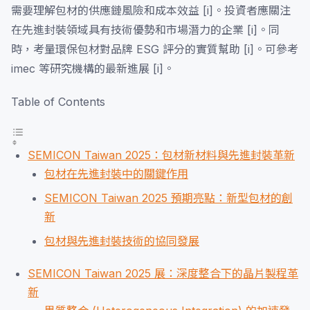
需要理解包材的供應鏈風險和成本效益 [i]。投資者應關注
在先進封裝領域具有技術優勢和市場潛力的企業 [i]。同
時，考量環保包材對品牌 ESG 評分的實質幫助 [i]。可參考
imec 等研究機構的最新進展 [i]。
Table of Contents
SEMICON Taiwan 2025：包材新材料與先進封裝革新
包材在先進封裝中的關鍵作用
SEMICON Taiwan 2025 預期亮點：新型包材的創
新
包材與先進封裝技術的協同發展
SEMICON Taiwan 2025 展：深度整合下的晶片製程革
新