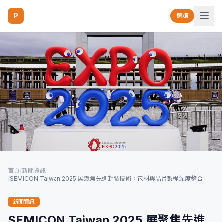
P
選購
首頁
/
新聞資訊
/
SEMICON Taiwan 2025 展聚焦先進封裝技術：包材與晶片製程深度整合
新聞資訊
SEMICON Taiwan 2025 展聚焦先進