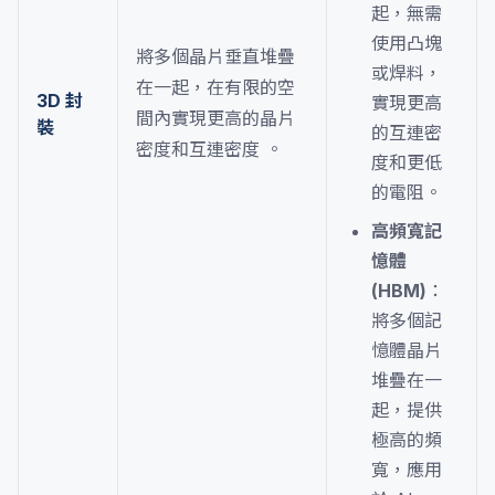
起，無需
使用凸塊
將多個晶片垂直堆疊
或焊料，
在一起，在有限的空
3D 封
實現更高
間內實現更高的晶片
裝
的互連密
密度和互連密度 。
度和更低
的電阻。
高頻寬記
憶體
(HBM)
：
將多個記
憶體晶片
堆疊在一
起，提供
極高的頻
寬，應用