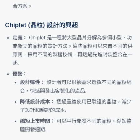
合方案。
Chiplet (晶粒) 設計的興起
定義：
Chiplet 是一種將大型晶片分解為多個小型、功
能獨立的晶粒的設計方法。這些晶粒可以來自不同的供
應商，採用不同的製程技術，再透過先進封裝整合在一
起.
優勢：
設計彈性：
設計者可以根據需求選擇不同的晶粒組
合，快速開發出客製化的產品.
降低設計成本：
透過重複使用已驗證的晶粒，減少
了設計和驗證的成本.
縮短上市時間：
可以平行開發不同的晶粒，縮短整
體開發週期.