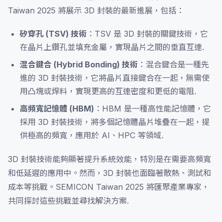
Taiwan 2025 將展示 3D 封裝的最新進展，包括：
矽穿孔 (TSV) 技術
：TSV 是 3D 封裝的關鍵技術，它
在晶片上鑽孔並填充金屬，實現晶片之間的垂直互連.
混合鍵合 (Hybrid Bonding) 技術
：混合鍵合是一種先
進的 3D 封裝技術，它將晶片直接鍵合在一起，無需使
用凸塊或焊料，實現更高的互連密度和更低的電阻.
高頻寬記憶體 (HBM)
：HBM 是一種高性能記憶體，它
採用 3D 封裝技術，將多個記憶體晶片堆疊在一起，提
供極高的頻寬，應用於 AI、HPC 等領域.
3D 封裝技術能夠顯著提升系統效能，特別是在需要高頻寬
和低延遲的應用中。然而，3D 封裝也面臨著散熱、測試和
成本等挑戰。SEMICON Taiwan 2025 將匯聚產業專家，
共同探討這些挑戰並尋找解決方案.