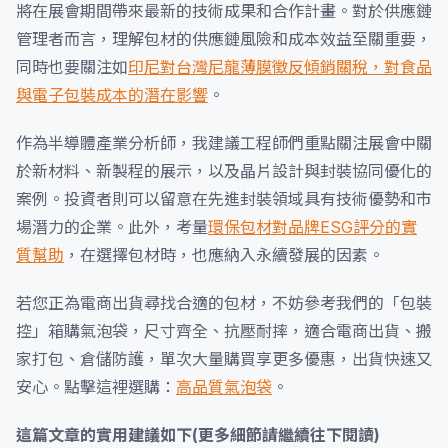
將在展會期間帶來最新的技術成果和合作計畫。對於供應鏈
管理者而言，理解包材的供應鏈風險和成本效益至關重要，
同時也要關注如
印尼對台灣尼龍薄膜徵反傾銷關稅，對食品
與電子包裝成本的潛在影響
。
作為半導體產業分析師，我建議工程師們重點關注展會中關
於新材料、新製程的展示，以及晶片設計與封裝協同優化的
案例。投資者則可以留意在先進封裝領域具有技術優勢和市
場潛力的企業。此外，考量
環保包材對品牌ESG評分的實
質幫助
，在選擇包材時，也應納入永續發展的因素。
若您正為電商出貨尋找合適的包材，不妨參考我們的「包裝
控」箱購氣泡袋，尺寸齊全、抗壓耐摔，適合電商出貨、搬
家打包、倉儲防護，單次大量購買享更多優惠，出貨快速又
安心。點擊這裡選購：
高品質氣泡袋
。
這篇文章的實用建議如下(更多細節請繼續往下閱讀)