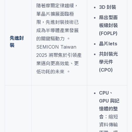
隨著摩爾定律趨緩，
3D 封裝
單晶片擴展面臨極
扇出型面
限，先進封裝技術已
板級封裝
成為半導體產業發展
(FOPLP)
先進封
的關鍵驅動力 。
晶片lets
裝
SEMICON Taiwan
共封裝光
2025 將聚焦於引領產
學元件
業邁向更高效能、更
(CPO)
低功耗的未來 。
CPU、
GPU 與記
憶體的整
合
：縮短
資料傳輸