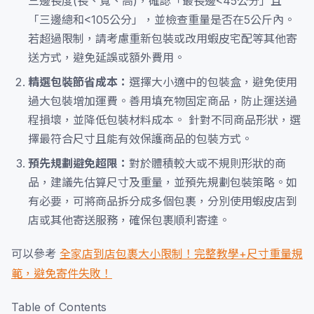
三邊長度(長、寬、高)，確認「最長邊<45公分」且
「三邊總和<105公分」，並檢查重量是否在5公斤內。
若超過限制，請考慮重新包裝或改用蝦皮宅配等其他寄
送方式，避免延誤或額外費用。
精選包裝節省成本：
選擇大小適中的包裝盒，避免使用
過大包裝增加運費。善用填充物固定商品，防止運送過
程損壞，並降低包裝材料成本。 針對不同商品形狀，選
擇最符合尺寸且能有效保護商品的包裝方式。
預先規劃避免超限：
對於體積較大或不規則形狀的商
品，建議先估算尺寸及重量，並預先規劃包裝策略。如
有必要，可將商品拆分成多個包裹，分別使用蝦皮店到
店或其他寄送服務，確保包裹順利寄達。
可以參考
全家店到店包裹大小限制！完整教學+尺寸重量規
範，避免寄件失敗！
Table of Contents