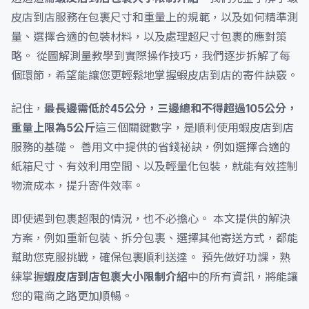
皮店到店服務在包裹尺寸和重量上的規範，以及如何精準測
量、選擇合適的包裝材料，以及處理超尺寸包裹的應對策
略。 從圖解測量教學到實際操作技巧，我們逐步拆解了每
個環節，希望能讓您更輕鬆地掌握蝦皮店到店的寄件訣竅。
記住，
最長邊需低於45公分，三邊總和不得超過105公分，
重量上限為5公斤
這三個關鍵數字，是順利使用蝦皮店到店
服務的基礎。 善用文中提供的省錢祕訣，例如選擇合適的
紙箱尺寸、有效利用空間、以及輕量化包裝，就能有效控制
物流成本，提升寄件效率。
即使遇到包裹超限的情況，也不必擔心。 本文提供的解決
方案，例如重新包裝、拆分包裹、選擇其他寄送方式，都能
幫助您克服挑戰，確保包裹順利送達。 預先做好功課，熟
練掌握
蝦皮店到店包裹大小限制介紹
中的所有資訊，將能讓
您的電商之路更加順暢。