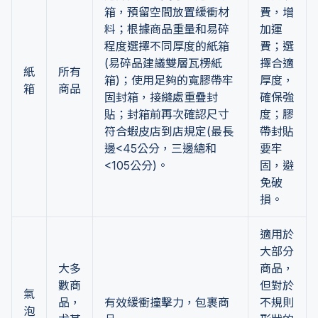
箱，預留空間放置緩衝材
費，增
料；根據商品重量和易碎
加運
程度選擇不同厚度的紙箱
費；選
(易碎品建議雙層瓦楞紙
擇合適
紙
所有
箱)；使用足夠的寬膠帶牢
厚度，
箱
商品
固封箱，接縫處重疊封
確保強
貼；封箱前再次確認尺寸
度；膠
符合蝦皮店到店規定(最長
帶封貼
邊<45公分，三邊總和
要牢
<105公分)。
固，避
免破
損。
適用於
大部分
大多
商品，
數商
但對於
氣
品，
有效緩衝撞擊力，包裹商
不規則
泡