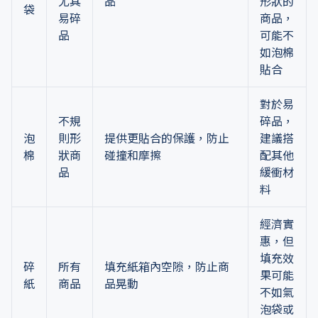
尤其
品
形狀的
袋
易碎
商品，
品
可能不
如泡棉
貼合
對於易
不規
碎品，
泡
則形
提供更貼合的保護，防止
建議搭
棉
狀商
碰撞和摩擦
配其他
品
緩衝材
料
經濟實
惠，但
填充效
碎
所有
填充紙箱內空隙，防止商
果可能
紙
商品
品晃動
不如氣
泡袋或