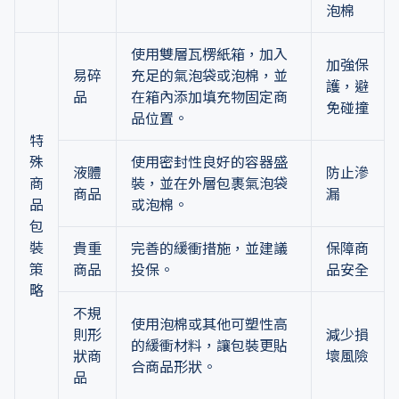
泡棉
使用雙層瓦楞紙箱，加入
加強保
易碎
充足的氣泡袋或泡棉，並
護，避
品
在箱內添加填充物固定商
免碰撞
品位置。
特
殊
使用密封性良好的容器盛
液體
防止滲
商
裝，並在外層包裹氣泡袋
商品
漏
品
或泡棉。
包
裝
貴重
完善的緩衝措施，並建議
保障商
策
商品
投保。
品安全
略
不規
使用泡棉或其他可塑性高
則形
減少損
的緩衝材料，讓包裝更貼
狀商
壞風險
合商品形狀。
品